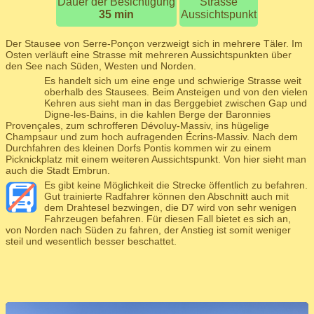
Dauer der Besichtigung
Strasse
35 min
Aussichtspunkt
Der Stausee von Serre-Ponçon verzweigt sich in mehrere Täler. Im
Osten verläuft eine Strasse mit mehreren Aussichtspunkten über
den See nach Süden, Westen und Norden.
Es handelt sich um eine enge und schwierige Strasse weit
oberhalb des Stausees. Beim Ansteigen und von den vielen
Kehren aus sieht man in das Berggebiet zwischen Gap und
Digne-les-Bains, in die kahlen Berge der Baronnies
Provençales, zum schrofferen Dévoluy-Massiv, ins hügelige
Champsaur und zum hoch aufragenden Écrins-Massiv. Nach dem
Durchfahren des kleinen Dorfs Pontis kommen wir zu einem
Picknickplatz mit einem weiteren Aussichtspunkt. Von hier sieht man
auch die Stadt Embrun.
Es gibt keine Möglichkeit die Strecke öffentlich zu befahren.
Gut trainierte Radfahrer können den Abschnitt auch mit
dem Drahtesel bezwingen, die D7 wird von sehr wenigen
Fahrzeugen befahren. Für diesen Fall bietet es sich an,
von Norden nach Süden zu fahren, der Anstieg ist somit weniger
steil und wesentlich besser beschattet.