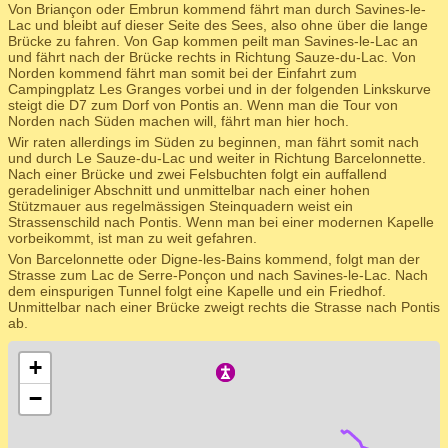
Von Briançon oder Embrun kommend fährt man durch Savines-le-
Lac und bleibt auf dieser Seite des Sees, also ohne über die lange
Brücke zu fahren. Von Gap kommen peilt man Savines-le-Lac an
und fährt nach der Brücke rechts in Richtung Sauze-du-Lac. Von
Norden kommend fährt man somit bei der Einfahrt zum
Campingplatz Les Granges vorbei und in der folgenden Linkskurve
steigt die D7 zum Dorf von Pontis an. Wenn man die Tour von
Norden nach Süden machen will, fährt man hier hoch.
Wir raten allerdings im Süden zu beginnen, man fährt somit nach
und durch Le Sauze-du-Lac und weiter in Richtung Barcelonnette.
Nach einer Brücke und zwei Felsbuchten folgt ein auffallend
geradeliniger Abschnitt und unmittelbar nach einer hohen
Stützmauer aus regelmässigen Steinquadern weist ein
Strassenschild nach Pontis. Wenn man bei einer modernen Kapelle
vorbeikommt, ist man zu weit gefahren.
Von Barcelonnette oder Digne-les-Bains kommend, folgt man der
Strasse zum Lac de Serre-Ponçon und nach Savines-le-Lac. Nach
dem einspurigen Tunnel folgt eine Kapelle und ein Friedhof.
Unmittelbar nach einer Brücke zweigt rechts die Strasse nach Pontis
ab.
+
−