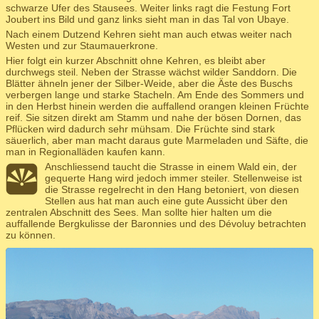
schwarze Ufer des Stausees. Weiter links ragt die Festung Fort
Joubert ins Bild und ganz links sieht man in das Tal von Ubaye.
Nach einem Dutzend Kehren sieht man auch etwas weiter nach
Westen und zur Staumauerkrone.
Hier folgt ein kurzer Abschnitt ohne Kehren, es bleibt aber
durchwegs steil. Neben der Strasse wächst wilder Sanddorn. Die
Blätter ähneln jener der Silber-Weide, aber die Äste des Buschs
verbergen lange und starke Stacheln. Am Ende des Sommers und
in den Herbst hinein werden die auffallend orangen kleinen Früchte
reif. Sie sitzen direkt am Stamm und nahe der bösen Dornen, das
Pflücken wird dadurch sehr mühsam. Die Früchte sind stark
säuerlich, aber man macht daraus gute Marmeladen und Säfte, die
man in Regionalläden kaufen kann.
Anschliessend taucht die Strasse in einem Wald ein, der
gequerte Hang wird jedoch immer steiler. Stellenweise ist
die Strasse regelrecht in den Hang betoniert, von diesen
Stellen aus hat man auch eine gute Aussicht über den
zentralen Abschnitt des Sees. Man sollte hier halten um die
auffallende Bergkulisse der Baronnies und des Dévoluy betrachten
zu können.