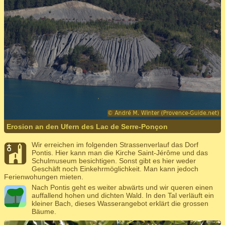
Erosion an den Ufern des Lac de Serre-Ponçon
Wir erreichen im folgenden Strassenverlauf das Dorf
Pontis. Hier kann man die Kirche Saint-Jérôme und das
Schulmuseum besichtigen. Sonst gibt es hier weder
Geschäft noch Einkehrmöglichkeit. Man kann jedoch
Ferienwohungen mieten.
Nach Pontis geht es weiter abwärts und wir queren einen
auffallend hohen und dichten Wald. In den Tal verläuft ein
kleiner Bach, dieses Wasserangebot erklärt die grossen
Bäume.