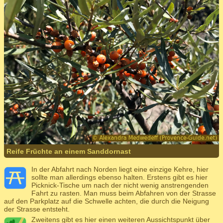
Reife Früchte an einem Sanddornast
In der Abfahrt nach Norden liegt eine einzige Kehre, hier
sollte man allerdings ebenso halten. Erstens gibt es hier
Picknick-Tische um nach der nicht wenig anstrengenden
Fahrt zu rasten. Man muss beim Abfahren von der Strasse
auf den Parkplatz auf die Schwelle achten, die durch die Neigung
der Strasse entsteht.
Zweitens gibt es hier einen weiteren Aussichtspunkt über