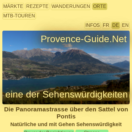
MÄRKTE
REZEPTE
WANDERUNGEN
ORTE
MTB-TOUREN
INFOS
FR
DE
EN
Provence-Guide.Net
eine der Sehenswürdigkeiten
Die Panoramastrasse über den Sattel von
Pontis
Natürliche und mit Gehen Sehenswürdigkeit