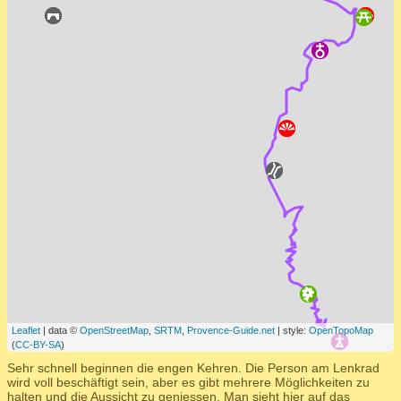
Leaflet
| data ©
OpenStreetMap
,
SRTM
,
Provence-Guide.net
| style:
OpenTopoMap
(
CC-BY-SA
)
Sehr schnell beginnen die engen Kehren. Die Person am Lenkrad
wird voll beschäftigt sein, aber es gibt mehrere Möglichkeiten zu
halten und die Aussicht zu geniessen. Man sieht hier auf das