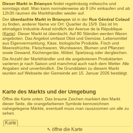
Dieser Markt in Briançon
findet regelmässig mittwochs und
sonntags statt. Man kann normalerweise ab 8 Uhr einkaufen und ab
12h30 räumen die Markthändler wieder auf.
Der
überdachte Markt in Briançon
ist in der
Rue Général Colaud
zu finden, anderer Name vor Ort: Quartier du 15/9. Das ist Im
ehmaligen Industrie-Areal nördlich der Avenue de la République
(
Karte
). Dieser Markt ist überdacht. Auf 80 Ständen werden Waren
angeboten. Das Angebot umfasst Obst und Gemüse, Lebensmittel
aus Eigenvermarktung, Käse, biologische Produkte, Fisch und
Meeresfrüchte, Fleischwaren, Wurstwaren, Blumen und Pflanzen
sowie Gewand, Küchengeräte, Möbel, Spielzeug oder dergleichen.
Die Anzahl der Markthändler und die angebotenen Produktarten
variieren je nach Saison und manchmal auch nach dem Wetter. Alle
Angaben sind unverbindlich. Die Grunddaten zu diesem Markt
wurden auf Webseite der Gemeinde am 15. Januar 2026 bestätigt.
Karte des Markts und der Umgebung
Öffne die Karte unten. Das braune Zeichen markiert den Markt
dieser Seite, die orangefarbenen Symbole kennzeichnen
nahegelegene Märkte, eventuell muss man rauszoomen um alle zu
sehen.
Karte
⇖ öffne die Karte