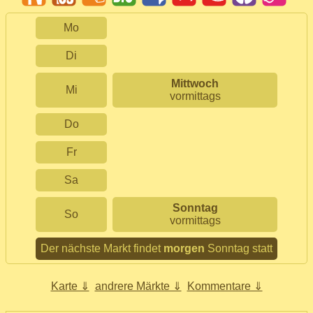
Mo
Di
Mittwoch
Mi
vormittags
Do
Fr
Sa
Sonntag
So
vormittags
Der nächste Markt findet
morgen
Sonntag statt
Karte ⇓
andrere Märkte ⇓
Kommentare ⇓