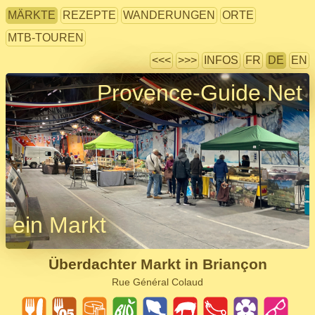
MÄRKTE
REZEPTE
WANDERUNGEN
ORTE
MTB-TOUREN
<<<
>>>
INFOS
FR
DE
EN
Provence-Guide.Net
ein Markt
Überdachter Markt in Briançon
Rue Général Colaud