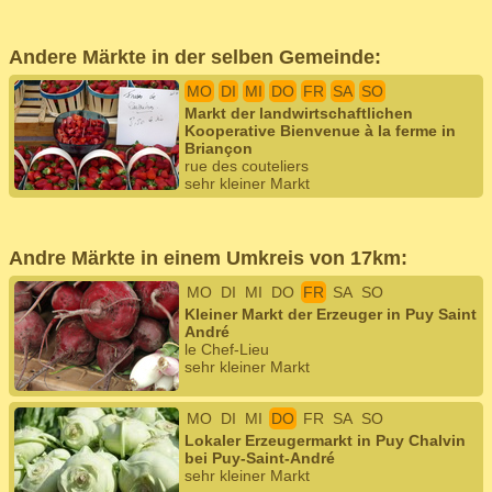
Andere Märkte in der selben Gemeinde:
MO
DI
MI
DO
FR
SA
SO
Markt der landwirtschaftlichen
Kooperative Bienvenue à la ferme in
Briançon
rue des couteliers
sehr kleiner Markt
Andre Märkte in einem Umkreis von 17km:
MO
DI
MI
DO
FR
SA
SO
Kleiner Markt der Erzeuger in Puy Saint
André
le Chef-Lieu
sehr kleiner Markt
MO
DI
MI
DO
FR
SA
SO
Lokaler Erzeugermarkt in Puy Chalvin
bei Puy-Saint-André
sehr kleiner Markt