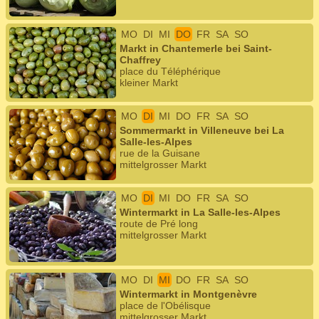
MO
DI
MI
DO
FR
SA
SO
Markt in Chantemerle bei Saint-
Chaffrey
place du Téléphérique
kleiner Markt
MO
DI
MI
DO
FR
SA
SO
Sommermarkt in Villeneuve bei La
Salle-les-Alpes
rue de la Guisane
mittelgrosser Markt
MO
DI
MI
DO
FR
SA
SO
Wintermarkt in La Salle-les-Alpes
route de Pré long
mittelgrosser Markt
MO
DI
MI
DO
FR
SA
SO
Wintermarkt in Montgenèvre
place de l'Obélisque
mittelgrosser Markt