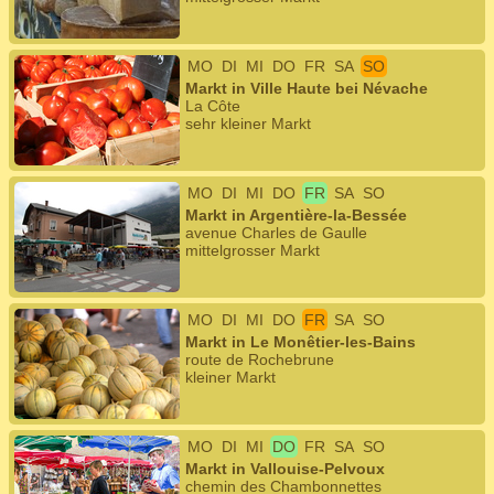
MO
DI
MI
DO
FR
SA
SO
Markt in Ville Haute bei Névache
La Côte
sehr kleiner Markt
MO
DI
MI
DO
FR
SA
SO
Markt in Argentière-la-Bessée
avenue Charles de Gaulle
mittelgrosser Markt
MO
DI
MI
DO
FR
SA
SO
Markt in Le Monêtier-les-Bains
route de Rochebrune
kleiner Markt
MO
DI
MI
DO
FR
SA
SO
Markt in Vallouise-Pelvoux
chemin des Chambonnettes