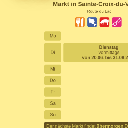
Markt in Sainte-Croix-du-
Route du Lac
Mo
Dienstag
Di
vormittags
von 20.06. bis 31.08.
Mi
Do
Fr
Sa
So
Der nächste Markt findet
übermorgen
Di