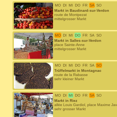
MO
DI
MI
DO
FR
SA
SO
Markt in Baudinard-sur-Verdon
route de Montpezat
mittelgrosser Markt
MO
DI
MI
DO
FR
SA
SO
Markt in Salles-sur-Verdon
place Sainte-Anne
mittelgrosser Markt
MO
DI
MI
DO
FR
SA
SO
Trüffelmarkt in Montagnac
route de la Rabasse
sehr kleiner Markt
MO
DI
MI
DO
FR
SA
SO
Markt in Riez
allée Louis Gardiol, place Maxime Jav
sehr grosser Markt