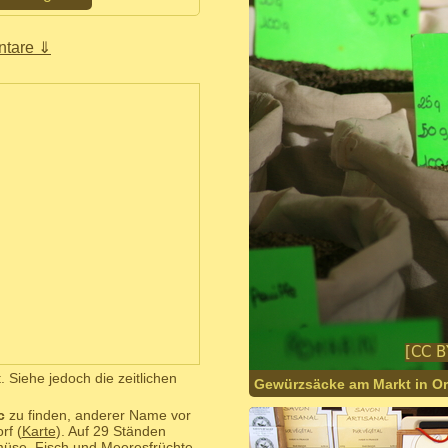
tare ⇓
. Siehe jedoch die zeitlichen
Gewürzsäcke am Markt in O
c
zu finden, anderer Name vor
rf (
Karte
). Auf 29 Ständen
se, Fisch und Meeresfrüchte,