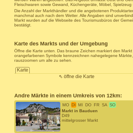
Fleischwaren sowie Gewand, Küchengeräte, Möbel, Spielzeug 
Die Anzahl der Markthändler und die angebotenen Produktarten
manchmal auch nach dem Wetter. Alle Angaben sind unverbind
Markt wurden auf die Webseite des Tourismusbüros der Geme
bestätigt.
Karte des Markts und der Umgebung
Öffne die Karte unten. Das braune Zeichen markiert den Markt d
orangefarbenen Symbole kennzeichnen nahegelegene Märkte,
rauszoomen um alle zu sehen.
Karte
⇖ öffne die Karte
Andre Märkte in einem Umkreis von 12km:
MO
DI
MI
DO
FR
SA
SO
Markt in Bauduen
D49
mittelgrosser Markt