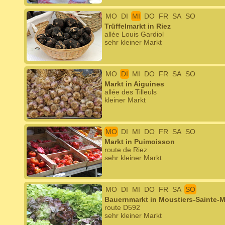
MO
DI
MI
DO
FR
SA
SO
Trüffelmarkt in Riez
allée Louis Gardiol
sehr kleiner Markt
MO
DI
MI
DO
FR
SA
SO
Markt in Aiguines
allée des Tilleuls
kleiner Markt
MO
DI
MI
DO
FR
SA
SO
Markt in Puimoisson
route de Riez
sehr kleiner Markt
MO
DI
MI
DO
FR
SA
SO
Bauernmarkt in Moustiers-Sainte-M
route D592
sehr kleiner Markt