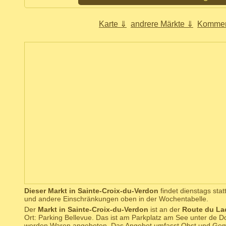
Karte ⇓
andrere Märkte ⇓
Kommen
Dieser Markt in Sainte-Croix-du-Verdon
findet dienstags statt
und andere Einschränkungen oben in der Wochentabelle.
Der
Markt in Sainte-Croix-du-Verdon
ist an der
Route du La
Ort: Parking Bellevue. Das ist am Parkplatz am See unter de Do
werden Waren angeboten. Das Angebot umfasst Obst und Gemü