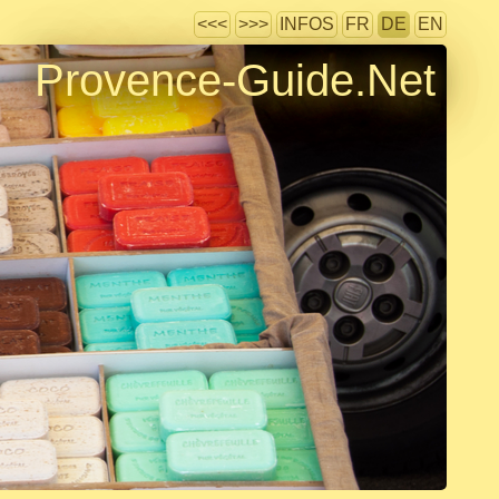
<<<
>>>
INFOS
FR
DE
EN
Provence-Guide.Net