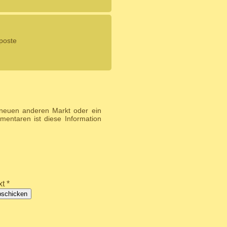
 poste
 neuen anderen Markt oder ein
entaren ist diese Information
t *
bschicken