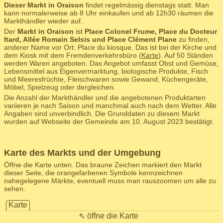
Dieser Markt in Oraison
findet regelmässig dienstags statt. Man
kann normalerweise ab 8 Uhr einkaufen und ab 12h30 räumen die
Markthändler wieder auf.
Der
Markt in Oraison
ist
Place Colonel Frume, Place du Docteur
Itard, Allée Romain Selsis und Place Clément Plane
zu finden,
anderer Name vor Ort: Place du kiosque. Das ist bei der Kirche und
dem Kiosk mit dem Fremdenverkehrsbüro (
Karte
). Auf 50 Ständen
werden Waren angeboten. Das Angebot umfasst Obst und Gemüse,
Lebensmittel aus Eigenvermarktung, biologische Produkte, Fisch
und Meeresfrüchte, Fleischwaren sowie Gewand, Küchengeräte,
Möbel, Spielzeug oder dergleichen.
Die Anzahl der Markthändler und die angebotenen Produktarten
variieren je nach Saison und manchmal auch nach dem Wetter. Alle
Angaben sind unverbindlich. Die Grunddaten zu diesem Markt
wurden auf Webseite der Gemeinde am 10. August 2023 bestätigt.
Karte des Markts und der Umgebung
Öffne die Karte unten. Das braune Zeichen markiert den Markt
dieser Seite, die orangefarbenen Symbole kennzeichnen
nahegelegene Märkte, eventuell muss man rauszoomen um alle zu
sehen.
Karte
⇖ öffne die Karte