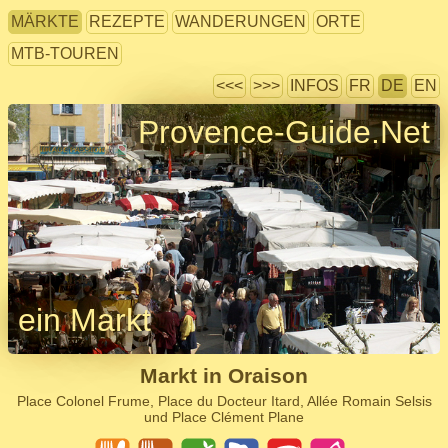
MÄRKTE
REZEPTE
WANDERUNGEN
ORTE
MTB-TOUREN
<<<
>>>
INFOS
FR
DE
EN
Provence-Guide.Net
ein Markt
Markt in Oraison
Place Colonel Frume, Place du Docteur Itard, Allée Romain Selsis
und Place Clément Plane