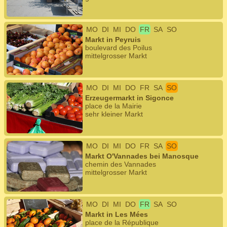
MO
DI
MI
DO
FR
SA
SO
Markt in Peyruis
boulevard des Poilus
mittelgrosser Markt
MO
DI
MI
DO
FR
SA
SO
Erzeugermarkt in Sigonce
place de la Mairie
sehr kleiner Markt
MO
DI
MI
DO
FR
SA
SO
Markt O'Vannades bei Manosque
chemin des Vannades
mittelgrosser Markt
MO
DI
MI
DO
FR
SA
SO
Markt in Les Mées
place de la République