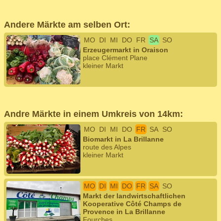
Andere Märkte am selben Ort:
MO
DI
MI
DO
FR
SA
SO
Erzeugermarkt in Oraison
place Clément Plane
kleiner Markt
Andre Märkte in einem Umkreis von 14km:
MO
DI
MI
DO
FR
SA
SO
Biomarkt in La Brillanne
route des Alpes
kleiner Markt
MO
DI
MI
DO
FR
SA
SO
Markt der landwirtschaftlichen
Kooperative Côté Champs de
Provence in La Brillanne
Fourches