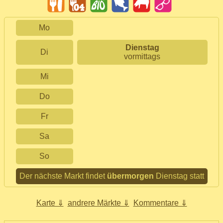
Mo
Dienstag
Di
vormittags
Mi
Do
Fr
Sa
So
Der nächste Markt findet
übermorgen
Dienstag statt
Karte ⇓
andrere Märkte ⇓
Kommentare ⇓