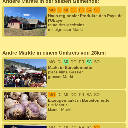
Andere Märkte in der selben Gemeinde:
MO
DI
MI
DO
FR
SA
SO
Haus regionaler Produkte des Pays de
l'Ubaye
route des Mexicains
mittelgrosser Markt
Andre Märkte in einem Umkreis von 28km:
MO
DI
MI
DO
FR
SA
SO
Markt in Barcelonnette
place Aimé Gassier
grosser Markt
MO
DI
MI
DO
FR
SA
SO
Erzeugermarkt in Barcelonnette
rue Manuel
kleiner Markt
MO
DI
MI
DO
FR
SA
SO