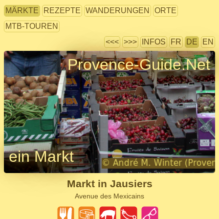
MÄRKTE
REZEPTE
WANDERUNGEN
ORTE
MTB-TOUREN
<<<
>>>
INFOS
FR
DE
EN
Provence-Guide.Net
ein Markt
Markt in Jausiers
Avenue des Mexicains