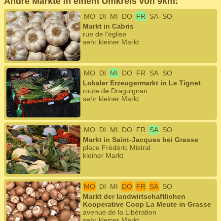
Andre Märkte in einem Umkreis von 9km:
MO
DI
MI
DO
FR
SA
SO
Markt in Cabris
rue de l'église
sehr kleiner Markt
MO
DI
MI
DO
FR
SA
SO
Lokaler Erzeugermarkt in Le Tignet
route de Draguignan
sehr kleiner Markt
MO
DI
MI
DO
FR
SA
SO
Markt in Saint-Jacques bei Grasse
place Frédéric Mistral
kleiner Markt
MO
DI
MI
DO
FR
SA
SO
Markt der landwirtschaftlichen
Kooperative Coop La Meute in Grasse
avenue de la Libération
sehr kleiner Markt