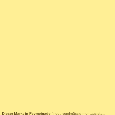
Dieser Markt in Peymeinade
findet regelmässig montags statt.