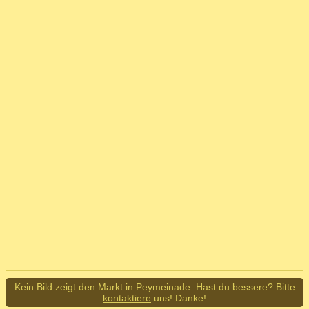
Kein Bild zeigt den Markt in Peymeinade. Hast du bessere? Bitte
kontaktiere
uns! Danke!