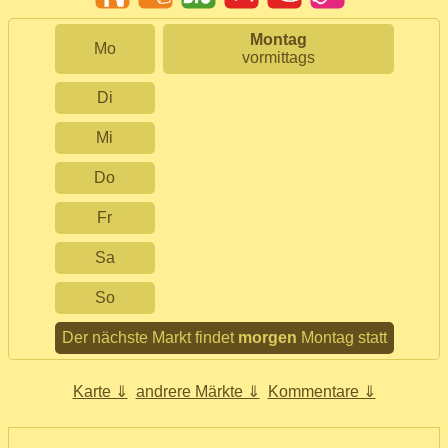
Montag
Mo
vormittags
Di
Mi
Do
Fr
Sa
So
Der nächste Markt findet
morgen
Montag statt
Karte ⇓
andrere Märkte ⇓
Kommentare ⇓