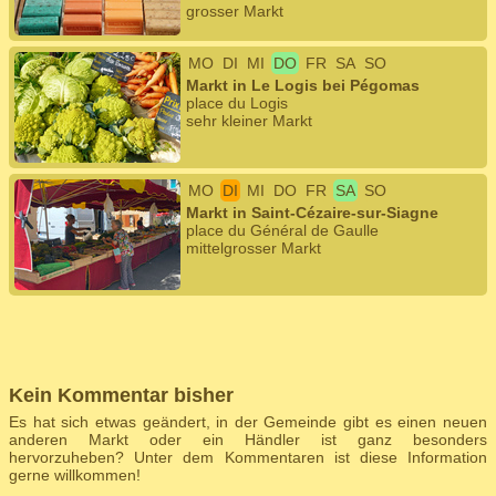
grosser Markt
MO
DI
MI
DO
FR
SA
SO
Markt in Le Logis bei Pégomas
place du Logis
sehr kleiner Markt
MO
DI
MI
DO
FR
SA
SO
Markt in Saint-Cézaire-sur-Siagne
place du Général de Gaulle
mittelgrosser Markt
Kein Kommentar bisher
Es hat sich etwas geändert, in der Gemeinde gibt es einen neuen
anderen Markt oder ein Händler ist ganz besonders
hervorzuheben? Unter dem Kommentaren ist diese Information
gerne willkommen!