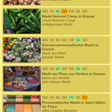
MO
DI
MI
DO
FR
SA
SO
Markt Honroré Cresp in Grasse
cours Honroré Cresp
mittelgrosser Markt
MO
DI
MI
DO
FR
SA
SO
Grosser provenzalischer Markt in
Grasse
place aux Aires
grosser Markt
MO
DI
MI
DO
FR
SA
SO
Markt am Place aux Herbes in Grasse
place aux Herbes
sehr kleiner Markt
MO
DI
MI
DO
FR
SA
SO
Provenzalischer Markt in Saint-Vallier-
de-Thiey
allée Charles Bonome