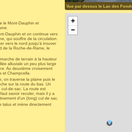
Vue par dessus le Lac des Fond
+
re le Mont-Dauphin et
Rame.
−
nt-Dauphin et on continue vers
, qui souffre de la circulation.
uer vers le nord jusqu'à trouver
rd de la Roche-de-Rame, le
marche de terrain à la hauteur
ée alluviale un peu plus large
rrière. Au deuxième croisement
es et Champcella.
, on traverse la plaine puis le
che sur la route du bas. Un
 cul-de-sac. La route est
aut savoir reculer, mais il y a
tivement d'un (long) cul de sac.
 le talus et mène directement