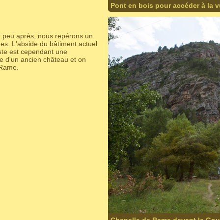
Pont en bois pour accéder à la 
et peu après, nous repérons un
res. L'abside du bâtiment actuel
ste est cependant une
re d'un ancien château et on
 Rame.