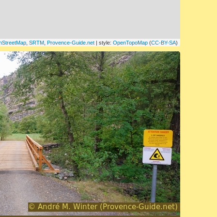
nStreetMap
,
SRTM
,
Provence-Guide.net
| style:
OpenTopoMap
(
CC-BY-SA
)