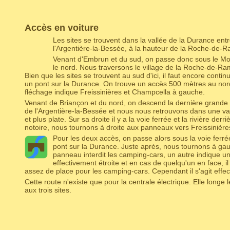
Accès en voiture
Les sites se trouvent dans la vallée de la Durance ent
l'Argentière-la-Bessée, à la hauteur de la Roche-de-
Venant d'Embrun et du sud, on passe donc sous le Mo
le nord. Nous traversons le village de la Roche-de-Rame
Bien que les sites se trouvent au sud d'ici, il faut encore contin
un pont sur la Durance. On trouve un accès 500 mètres au no
fléchage indique Freissinières et Champcella à gauche.
Venant de Briançon et du nord, on descend la dernière grande 
de l'Argentière-la-Bessée et nous nous retrouvons dans une vall
et plus plate. Sur sa droite il y a la voie ferrée et la rivière de
notoire, nous tournons à droite aux panneaux vers Freissinièr
Pour les deux accès, on passe alors sous la voie ferrée
pont sur la Durance. Juste après, nous tournons à gau
panneau interdit les camping-cars, un autre indique un
effectivement étroite et en cas de quelqu'un en face, il f
assez de place pour les camping-cars. Cependant il s'agit effec
Cette route n'existe que pour la centrale électrique. Elle longe
aux trois sites.