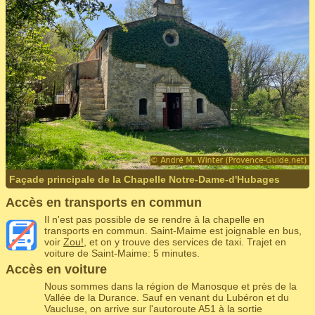
Façade principale de la Chapelle Notre-Dame-d'Hubages
Accès en transports en commun
Il n'est pas possible de se rendre à la chapelle en
transports en commun. Saint-Maime est joignable en bus,
voir
Zou!
, et on y trouve des services de taxi. Trajet en
voiture de Saint-Maime: 5 minutes.
Accès en voiture
Nous sommes dans la région de Manosque et près de la
Vallée de la Durance. Sauf en venant du Lubéron et du
Vaucluse, on arrive sur l'autoroute A51 à la sortie