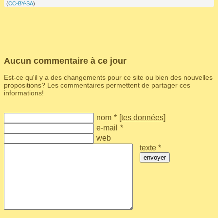
(
CC-BY-SA
)
Aucun commentaire à ce jour
Est-ce qu'il y a des changements pour ce site ou bien des nouvelles
propositions? Les commentaires permettent de partager ces
informations!
nom
*
[
tes données
]
e-mail
*
web
texte *
envoyer