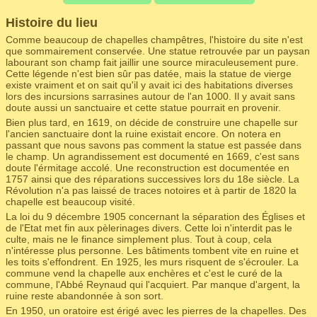
Histoire du lieu
Comme beaucoup de chapelles champêtres, l'histoire du site n'est
que sommairement conservée. Une statue retrouvée par un paysan
labourant son champ fait jaillir une source miraculeusement pure.
Cette légende n'est bien sûr pas datée, mais la statue de vierge
existe vraiment et on sait qu'il y avait ici des habitations diverses
lors des incursions sarrasines autour de l'an 1000. Il y avait sans
doute aussi un sanctuaire et cette statue pourrait en provenir.
Bien plus tard, en 1619, on décide de construire une chapelle sur
l'ancien sanctuaire dont la ruine existait encore. On notera en
passant que nous savons pas comment la statue est passée dans
le champ. Un agrandissement est documenté en 1669, c'est sans
doute l'érmitage accolé. Une reconstruction est documentée en
1757 ainsi que des réparations successives lors du 18e siècle. La
Révolution n'a pas laissé de traces notoires et à partir de 1820 la
chapelle est beaucoup visité.
La loi du 9 décembre 1905 concernant la séparation des Églises et
de l'Etat met fin aux pèlerinages divers. Cette loi n'interdit pas le
culte, mais ne le finance simplement plus. Tout à coup, cela
n'intéresse plus personne. Les bâtiments tombent vite en ruine et
les toits s'effondrent. En 1925, les murs risquent de s'écrouler. La
commune vend la chapelle aux enchères et c'est le curé de la
commune, l'Abbé Reynaud qui l'acquiert. Par manque d'argent, la
ruine reste abandonnée à son sort.
En 1950, un oratoire est érigé avec les pierres de la chapelles. Des