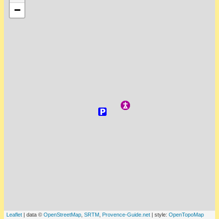
−
Leaflet
| data ©
OpenStreetMap
,
SRTM
,
Provence-Guide.net
| style:
OpenTopoMap