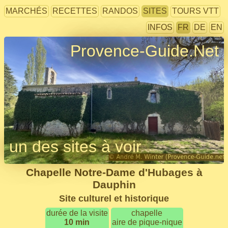
MARCHÉS
RECETTES
RANDOS
SITES
TOURS VTT
INFOS
FR
DE
EN
Provence-Guide.Net
un des sites à voir
Chapelle Notre-Dame d'Hubages à
Dauphin
Site culturel et historique
durée de la visite
chapelle
10 min
aire de pique-nique