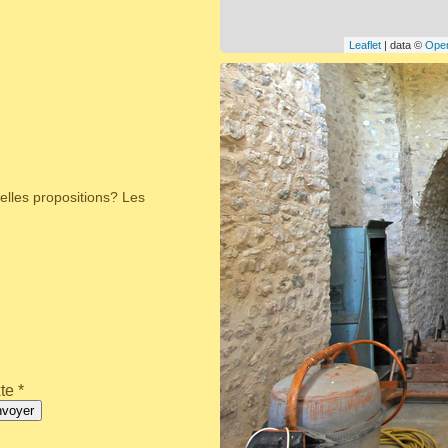
Leaflet
| data ©
Ope
elles propositions? Les
te *
nvoyer