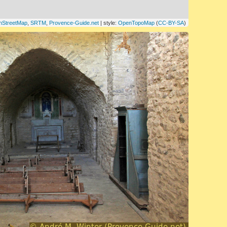
nStreetMap
,
SRTM
,
Provence-Guide.net
| style:
OpenTopoMap
(
CC-BY-SA
)