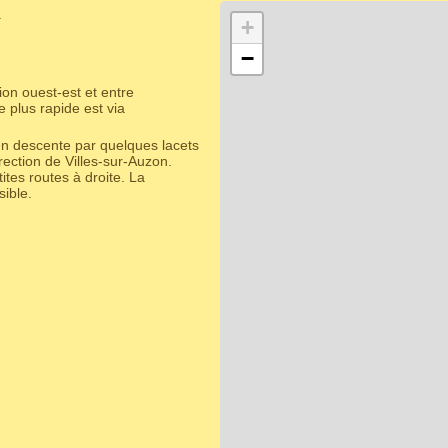
.
+
−
on ouest-est et entre
 plus rapide est via
en descente par quelques lacets
rection de Villes-sur-Auzon.
tes routes à droite. La
ible.