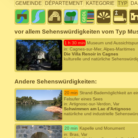
GEMEINDE
DÉPARTEMENT
KATEGORIE
TYP
DA
vor allem Sehenswürdigkeiten vom Typ Mu
1 h 30 min
Museum und Aussichtspu
in: Cagnes-sur-Mer, Alpes-Maritimes
Die Villa Renoir in Cagnes
kulturelle und natürliche Sehenswürdi
Andere Sehenswürdigkeiten:
20 min
Strand-Bademöglichkeit an e
Felsufer eines Sees
in: Artignosc-sur-Verdon, Var
Schwimmen am Lac d'Artignosc
natürliche und industrielle Sehenswürd
20 min
Kapelle und Monument
in: Bras, Var