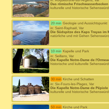
in: Roquebrune-sur-Argens, Var
Das römische Frischwasserbecken 
kulturelle und historische Sehenswürd
20 min
Geologie und Aussichtspunkt
in: Saint-Raphaël, Var
Die Südspitze des Kaps Trayas im M
natürliche und mit Gehen Sehenswürd
10 min
Kapelle und Park
in: Seillans, Var
Die Kapelle Notre-Dame de l'Ormeau
historische und kulturelle Sehenswürd
30 min
Kirche und Schatten
in: Six-Fours-les-Plages, Var
Die Kapelle Notre-Dame de Pépiole
kulturelle und historische Sehenswürd
50 min
Kirche und Park