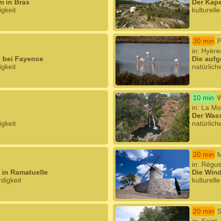
m in Bras
Der Kap
igkeit
kulturell
30 min
P
in: Hyère
s bei Fayence
Die aufg
igkeit
natürlich
10 min
W
in: La Mo
Der Wass
igkeit
natürlich
20 min
M
in: Régus
 in Ramatuelle
Die Win
digkeit
kulturell
20 min
S