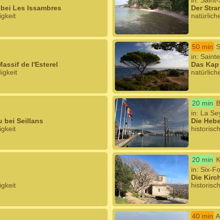
in: Saint
bei Les Issambres
Der Stra
igkeit
natürlich
50 min
S
in: Saint
assif de l'Esterel
Das Kap
igkeit
natürlich
20 min
B
in: La Se
 bei Seillans
Die Hebe
igkeit
historisc
20 min
K
in: Six-F
Die Kirc
igkeit
historisc
40 min
A