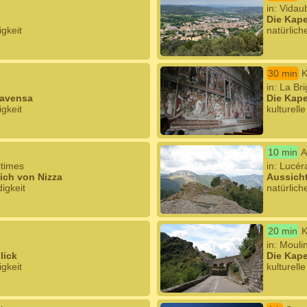
in: Vidau
Die Kape
igkeit
natürlich
30 min
K
in: La Br
Lavensa
Die Kape
igkeit
kulturell
10 min
A
itimes
in: Lucé
ich von Nizza
Aussicht
igkeit
natürlic
20 min
K
in: Mouli
lick
Die Kape
igkeit
kulturell