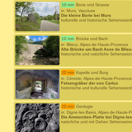
10 min
Borie und Strasse
in: Murs, Vaucluse
Die kleine Borie bei Murs
kulturelle und historische Sehenswürd
10 min
Brücke und Bach
in: Blieux, Alpes-de-Haute-Provence
Alte Brücke am Bach Asse de Blieux
historische und natürliche Sehenswürd
20 min
Kapelle und Burg
in: Céreste, Alpes-de-Haute-Provence
Felsengräber der von Carluc
historische und kulturelle Sehenswürd
20 min
Geologie
in: Digne-les-Bains, Alpes-de-Haute-
Die Ammoniten-Platte bei Digne-le
natürliche und mit Gehen Sehenswürd