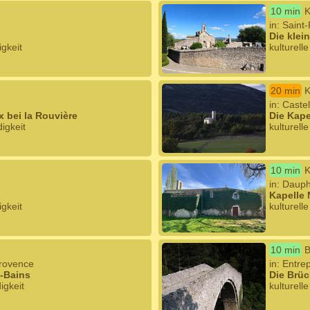
10 min
K
in: Saint
Die klei
igkeit
kulturell
20 min
K
in: Cast
 bei la Rouvière
Die Kape
igkeit
kulturell
10 min
K
in: Daup
Kapelle
igkeit
kulturell
10 min
B
Provence
in: Entre
s-Bains
Die Brüc
igkeit
kulturell