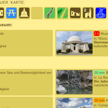
UER
KARTE
seum:
nkt
2 h
Muse
in: Nizza
Sternwar
gkeit
kulturell
inem See und Bademöglichkeit am
20 min
B
in: Le Bo
Die Jabr
natürlic
igkeit
30 min
K
in: Comps