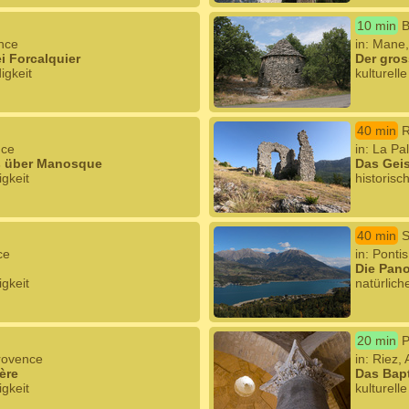
10 min
B
ence
in: Mane
i Forcalquier
Der gros
igkeit
kulturell
40 min
R
nce
in: La P
us über Manosque
Das Geis
igkeit
historisc
40 min
S
ce
in: Ponti
Die Pano
igkeit
natürlic
20 min
P
Provence
in: Riez
ère
Das Bapt
igkeit
kulturell