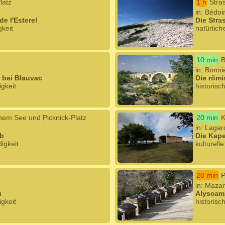
latz
1 h
Stra
in: Bédoi
de l'Esterel
Die Stra
gkeit
natürlich
10 min
B
in: Bonni
 bei Blauvac
Die römi
igkeit
historisc
nem See und Picknick-Platz
20 min
K
in: Lagar
mb
Die Kap
igkeit
kulturell
20 min
P
in: Maza
u
Alyscam
igkeit
historisc