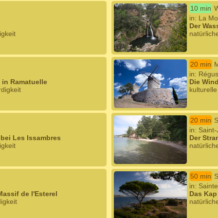
10 min
W
in: La Mo
Der Wass
igkeit
natürlich
20 min
M
in: Régus
 in Ramatuelle
Die Win
digkeit
kulturell
20 min
S
in: Saint
bei Les Issambres
Der Stra
igkeit
natürlich
50 min
S
in: Saint
assif de l'Esterel
Das Kap
igkeit
natürlich