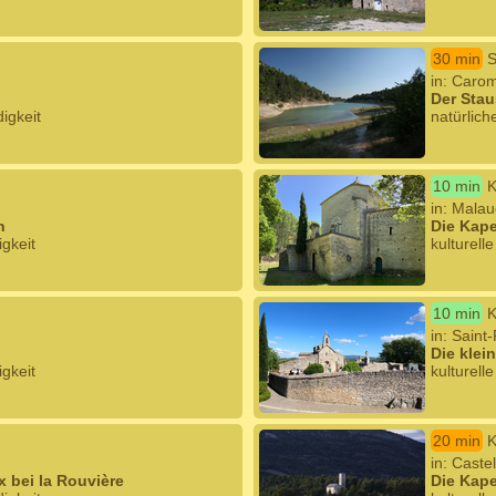
30 min
S
in: Caro
Der Stau
igkeit
natürlich
10 min
K
in: Mala
n
Die Kap
igkeit
kulturell
10 min
K
in: Saint
Die klei
igkeit
kulturell
20 min
K
in: Cast
 bei la Rouvière
Die Kape