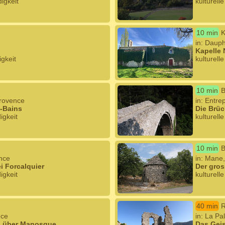
igkeit
kulturell
10 min
K
in: Daup
Kapelle
igkeit
kulturell
10 min
B
Provence
in: Entre
s-Bains
Die Brüc
igkeit
kulturell
10 min
B
ence
in: Mane
i Forcalquier
Der gros
igkeit
kulturell
40 min
R
nce
in: La P
us über Manosque
Das Geis