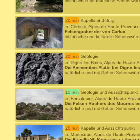
historische und natürliche Sehenswürd
20 min
Kapelle und Burg
in: Céreste, Alpes-de-Haute-Provence
Felsengräber der von Carluc
historische und kulturelle Sehenswürd
20 min
Geologie
in: Digne-les-Bains, Alpes-de-Haute-
Die Ammoniten-Platte bei Digne-le
natürliche und mit Gehen Sehenswürd
10 min
Geologie und Aussichtspunkt
in: Forcalquier, Alpes-de-Haute-Prov
Die Felsen Rochers des Mourres be
natürliche und mit Gehen Sehenswürd
20 min
Kapelle und Aussichtspunkt
in: Manosque, Alpes-de-Haute-Prove
Die Kapelle St. Pancrace au-dess