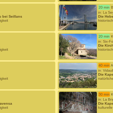
20 min
B
in: La Se
 bei Seillans
Die Hebe
igkeit
historisc
20 min
K
in: Six-F
Die Kirc
igkeit
historisc
40 min
A
in: Vidau
Die Kape
igkeit
natürlich
30 min
K
in: La Br
Lavensa
Die Kape
igkeit
kulturell