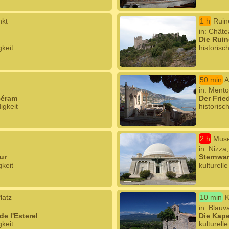
nkt
1 h
Ruin
in: Châte
Die Ruin
gkeit
historisc
50 min
A
in: Mento
céram
Der Frie
igkeit
historisc
2 h
Muse
in: Nizza
ur
Sternwar
gkeit
kulturell
latz
10 min
K
in: Blauv
de l'Esterel
Die Kape
gkeit
kulturell