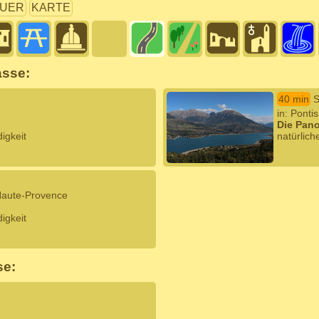
UER
KARTE
asse:
40 min
S
in: Ponti
Die Pano
igkeit
natürlic
-Haute-Provence
igkeit
se: