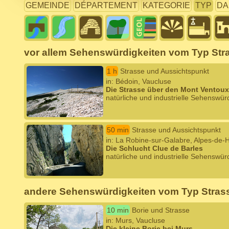
GEMEINDE
DÉPARTEMENT
KATEGORIE
TYP
DA
vor allem Sehenswürdigkeiten vom Typ Str
1 h
Strasse und Aussichtspunkt
in: Bédoin, Vaucluse
Die Strasse über den Mont Ventoux
natürliche und industrielle Sehenswürd
50 min
Strasse und Aussichtspunkt
in: La Robine-sur-Galabre, Alpes-de
Die Schlucht Clue de Barles
natürliche und industrielle Sehenswürd
andere Sehenswürdigkeiten vom Typ Stras
10 min
Borie und Strasse
in: Murs, Vaucluse
Die kleine Borie bei Murs