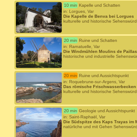
10 min
Kapelle und Schatten
in: Lorgues, Var
Die Kapelle de Benva bei Lorgues
kulturelle und historische Sehenswürd
20 min
Ruine und Schatten
in: Ramatuelle, Var
Die Windmühlen Moulins de Paillas
historische und industrielle Sehenswür
20 min
Ruine und Aussichtspunkt
in: Roquebrune-sur-Argens, Var
Das römische Frischwasserbecken 
kulturelle und historische Sehenswürd
20 min
Geologie und Aussichtspunkt
in: Saint-Raphaël, Var
Die Südspitze des Kaps Trayas im M
natürliche und mit Gehen Sehenswürd