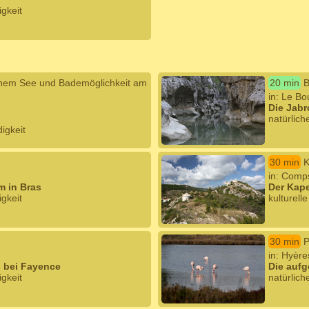
igkeit
inem See und Bademöglichkeit am
20 min
B
in: Le Bo
Die Jabr
natürlic
igkeit
30 min
K
in: Comps
m in Bras
Der Kap
igkeit
kulturell
30 min
P
in: Hyère
s bei Fayence
Die aufg
igkeit
natürlich