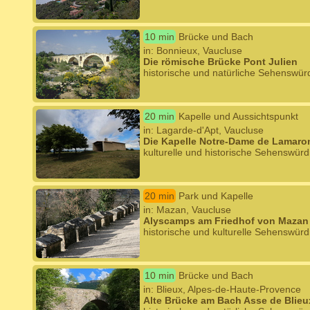
10 min
Brücke und Bach
in: Bonnieux, Vaucluse
Die römische Brücke Pont Julien
historische und natürliche Sehenswürd
20 min
Kapelle und Aussichtspunkt
in: Lagarde-d'Apt, Vaucluse
Die Kapelle Notre-Dame de Lamaro
kulturelle und historische Sehenswürd
20 min
Park und Kapelle
in: Mazan, Vaucluse
Alyscamps am Friedhof von Mazan
historische und kulturelle Sehenswürd
10 min
Brücke und Bach
in: Blieux, Alpes-de-Haute-Provence
Alte Brücke am Bach Asse de Blieux