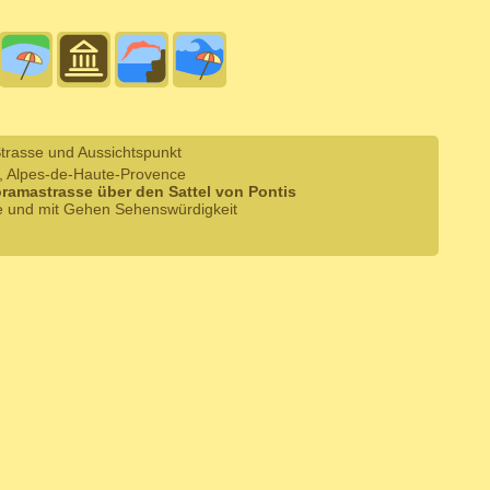
trasse und Aussichtspunkt
s, Alpes-de-Haute-Provence
ramastrasse über den Sattel von Pontis
he und mit Gehen Sehenswürdigkeit