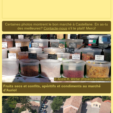
Certaines photos montrent le bon marché à Castellane. En as-tu
des meilleures?
Contacte-nous
s'il te plaît! Merci!
Fruits secs et confits, apéritifs et condiments au marché
d'Auriol