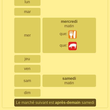
lun
mar
mercredi
matin
que:
mer
que:
jeu
ven
samedi
sam
matin
dim
Le marché suivant est
après-demain
samedi