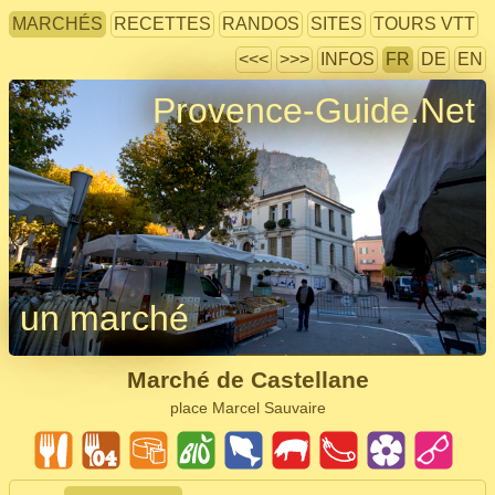
MARCHÉS
RECETTES
RANDOS
SITES
TOURS VTT
<<<
>>>
INFOS
FR
DE
EN
Provence-Guide.Net
un marché
Marché de Castellane
place Marcel Sauvaire