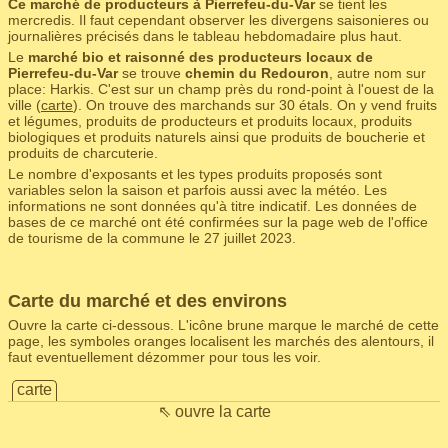
Ce marché de producteurs à Pierrefeu-du-Var
se tient les
mercredis. Il faut cependant observer les divergens saisonieres ou
journalières précisés dans le tableau hebdomadaire plus haut.
Le
marché bio et raisonné des producteurs locaux de
Pierrefeu-du-Var
se trouve
chemin du Redouron
, autre nom sur
place: Harkis. C'est sur un champ près du rond-point à l'ouest de la
ville (
carte
). On trouve des marchands sur 30 étals. On y vend fruits
et légumes, produits de producteurs et produits locaux, produits
biologiques et produits naturels ainsi que produits de boucherie et
produits de charcuterie.
Le nombre d'exposants et les types produits proposés sont
variables selon la saison et parfois aussi avec la météo. Les
informations ne sont données qu'à titre indicatif. Les données de
bases de ce marché ont été confirmées sur la page web de l'office
de tourisme de la commune le 27 juillet 2023.
Carte du marché et des environs
Ouvre la carte ci-dessous. L'icône brune marque le marché de cette
page, les symboles oranges localisent les marchés des alentours, il
faut eventuellement dézommer pour tous les voir.
carte
⇖ ouvre la carte