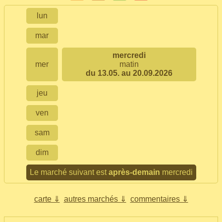
lun
mar
mercredi
mer
matin
du 13.05. au 20.09.2026
jeu
ven
sam
dim
Le marché suivant est
après-demain
mercredi
carte ⇓
autres marchés ⇓
commentaires ⇓