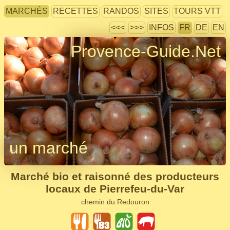
MARCHÉS
RECETTES
RANDOS
SITES
TOURS VTT
<<<
>>>
INFOS
FR
DE
EN
Provence-Guide.Net
un marché
Marché bio et raisonné des producteurs
locaux de Pierrefeu-du-Var
chemin du Redouron