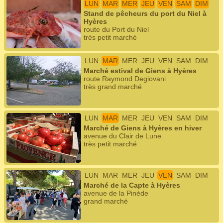
LUN
MAR
MER
JEU
VEN
SAM
DIM
Stand de pêcheurs du port du Niel à
Hyères
route du Port du Niel
très petit marché
LUN
MAR
MER
JEU
VEN
SAM
DIM
Marché estival de Giens à Hyères
route Raymond Degiovani
très grand marché
LUN
MAR
MER
JEU
VEN
SAM
DIM
Marché de Giens à Hyères en hiver
avenue du Clair de Lune
très petit marché
LUN
MAR
MER
JEU
VEN
SAM
DIM
Marché de la Capte à Hyères
avenue de la Pinède
grand marché