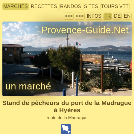
MARCHÉS
RECETTES
RANDOS
SITES
TOURS VTT
<<<
>>>
INFOS
FR
DE
EN
Provence-Guide.Net
un marché
Stand de pêcheurs du port de la Madrague
à Hyères
route de la Madrague