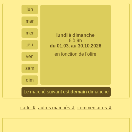
lun
mar
mer
lundi à dimanche
8 à 9h
jeu
du 01.03. au 30.10.2026
en fonction de l'offre
ven
sam
dim
Le marché suivant est
demain
dimanche
carte ⇓
autres marchés ⇓
commentaires ⇓