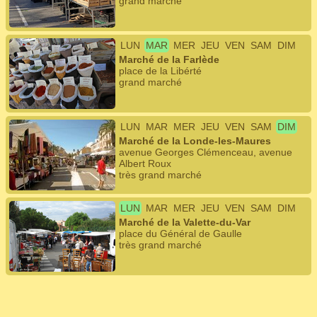
grand marché
LUN
MAR
MER
JEU
VEN
SAM
DIM
Marché de la Farlède
place de la Libérté
grand marché
LUN
MAR
MER
JEU
VEN
SAM
DIM
Marché de la Londe-les-Maures
avenue Georges Clémenceau, avenue
Albert Roux
très grand marché
LUN
MAR
MER
JEU
VEN
SAM
DIM
Marché de la Valette-du-Var
place du Général de Gaulle
très grand marché