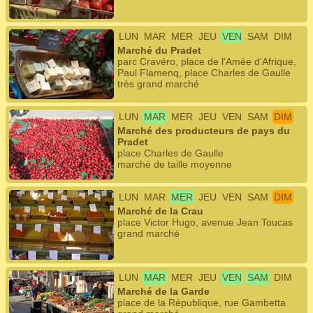
LUN
MAR
MER
JEU
VEN
SAM
DIM
Marché du Pradet
parc Cravéro, place de l'Amée d'Afrique,
Paul Flamenq, place Charles de Gaulle
très grand marché
LUN
MAR
MER
JEU
VEN
SAM
DIM
Marché des producteurs de pays du
Pradet
place Charles de Gaulle
marché de taille moyenne
LUN
MAR
MER
JEU
VEN
SAM
DIM
Marché de la Crau
place Victor Hugo, avenue Jean Toucas
grand marché
LUN
MAR
MER
JEU
VEN
SAM
DIM
Marché de la Garde
place de la République, rue Gambetta