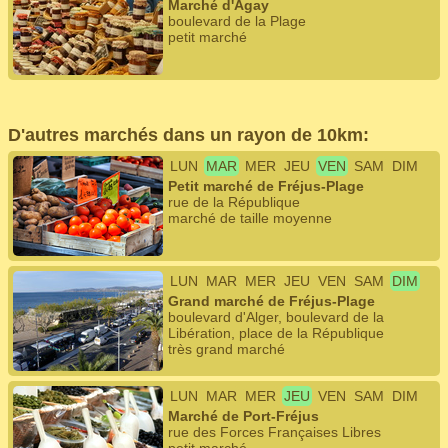
Marché d'Agay
boulevard de la Plage
petit marché
D'autres marchés dans un rayon de 10km:
LUN
MAR
MER
JEU
VEN
SAM
DIM
Petit marché de Fréjus-Plage
rue de la République
marché de taille moyenne
LUN
MAR
MER
JEU
VEN
SAM
DIM
Grand marché de Fréjus-Plage
boulevard d'Alger, boulevard de la
Libération, place de la République
très grand marché
LUN
MAR
MER
JEU
VEN
SAM
DIM
Marché de Port-Fréjus
rue des Forces Françaises Libres