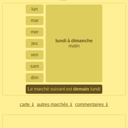
lun
mar
mer
lundi à dimanche
jeu
matin
ven
sam
dim
Le marché suivant est
demain
lundi
carte ⇓
autres marchés ⇓
commentaires ⇓