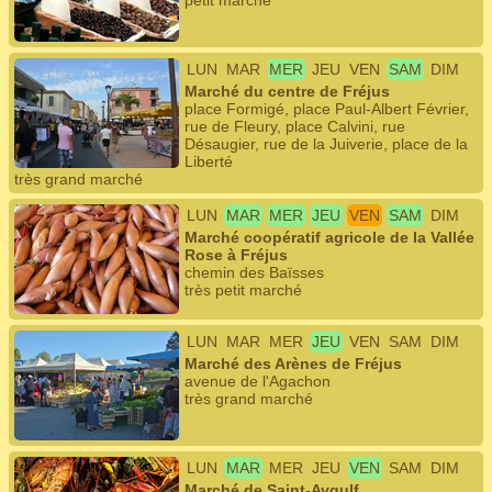
petit marché
LUN
MAR
MER
JEU
VEN
SAM
DIM
Marché du centre de Fréjus
place Formigé, place Paul-Albert Février,
rue de Fleury, place Calvini, rue
Désaugier, rue de la Juiverie, place de la
Liberté
très grand marché
LUN
MAR
MER
JEU
VEN
SAM
DIM
Marché coopératif agricole de la Vallée
Rose à Fréjus
chemin des Baïsses
très petit marché
LUN
MAR
MER
JEU
VEN
SAM
DIM
Marché des Arènes de Fréjus
avenue de l'Agachon
très grand marché
LUN
MAR
MER
JEU
VEN
SAM
DIM
Marché de Saint-Aygulf