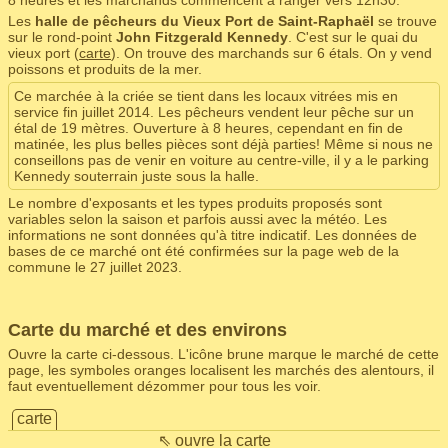
8 heures et les marchands commencent à ranger vers 12h30.
Les
halle de pêcheurs du Vieux Port de Saint-Raphaël
se trouve
sur le rond-point
John Fitzgerald Kennedy
. C'est sur le quai du
vieux port (
carte
). On trouve des marchands sur 6 étals. On y vend
poissons et produits de la mer.
Ce marchée à la criée se tient dans les locaux vitrées mis en
service fin juillet 2014. Les pêcheurs vendent leur pêche sur un
étal de 19 mètres. Ouverture à 8 heures, cependant en fin de
matinée, les plus belles pièces sont déjà parties! Même si nous ne
conseillons pas de venir en voiture au centre-ville, il y a le parking
Kennedy souterrain juste sous la halle.
Le nombre d'exposants et les types produits proposés sont
variables selon la saison et parfois aussi avec la météo. Les
informations ne sont données qu'à titre indicatif. Les données de
bases de ce marché ont été confirmées sur la page web de la
commune le 27 juillet 2023.
Carte du marché et des environs
Ouvre la carte ci-dessous. L'icône brune marque le marché de cette
page, les symboles oranges localisent les marchés des alentours, il
faut eventuellement dézommer pour tous les voir.
carte
⇖ ouvre la carte