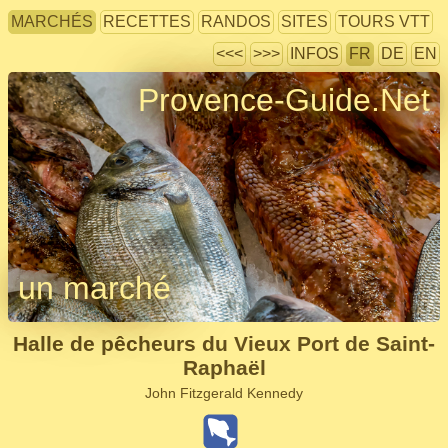
MARCHÉS
RECETTES
RANDOS
SITES
TOURS VTT
<<<
>>>
INFOS
FR
DE
EN
Provence-Guide.Net
un marché
Halle de pêcheurs du Vieux Port de Saint-
Raphaël
John Fitzgerald Kennedy