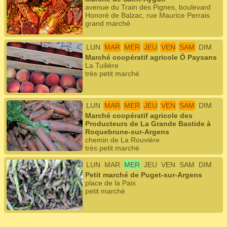
avenue du Train des Pignes, boulevard
Honoré de Balzac, rue Maurice Perrais
grand marché
LUN
MAR
MER
JEU
VEN
SAM
DIM
Marché coopératif agricole Ô Paysans
La Tuilière
très petit marché
LUN
MAR
MER
JEU
VEN
SAM
DIM
Marché coopératif agricole des
Producteurs de La Grande Bastide à
Roquebrune-sur-Argens
chemin de La Rouvière
très petit marché
LUN
MAR
MER
JEU
VEN
SAM
DIM
Petit marché de Puget-sur-Argens
place de la Paix
petit marché