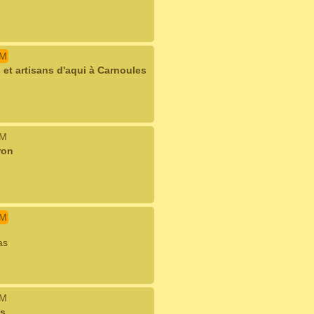
IM
et artisans d'aqui à Carnoules
IM
ron
IM
as
IM
es