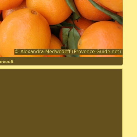
aréoult