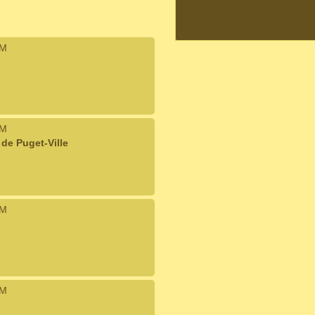
IM
IM
de Puget-Ville
IM
IM