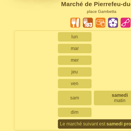
Marché de Pierrefeu-du
place Gambetta
lun
mar
mer
jeu
ven
samedi
sam
matin
dim
Le marché suivant est
samedi pr