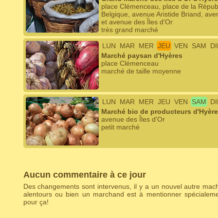
place Clémenceau, place de la Républ
Belgique, avenue Aristide Briand, a
et avenue des Îles d'Or
très grand marché
LUN
MAR
MER
JEU
VEN
SAM
D
Marché paysan d'Hyères
place Clémenceau
marché de taille moyenne
LUN
MAR
MER
JEU
VEN
SAM
D
Marché bio de producteurs d'Hyèr
avenue des Îles d'Or
petit marché
Aucun commentaire à ce jour
Des changements sont intervenus, il y a un nouvel autre ma
alentours ou bien un marchand est à mentionner spécialem
pour ça!