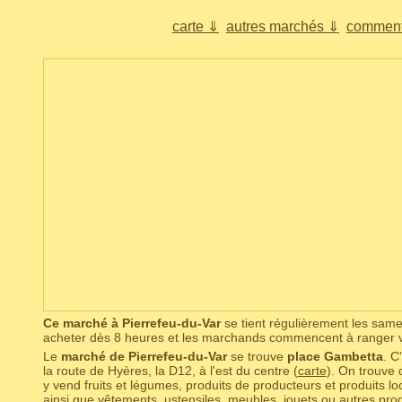
carte ⇓
autres marchés ⇓
comment
Ce marché à Pierrefeu-du-Var
se tient régulièrement les sam
acheter dès 8 heures et les marchands commencent à ranger 
Le
marché de Pierrefeu-du-Var
se trouve
place Gambetta
. C
la route de Hyères, la D12, à l'est du centre (
carte
). On trouve
y vend fruits et légumes, produits de producteurs et produits lo
ainsi que vêtements, ustensiles, meubles, jouets ou autres prod