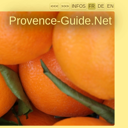
<<<
>>>
INFOS
FR
DE
EN
Provence-Guide.Net