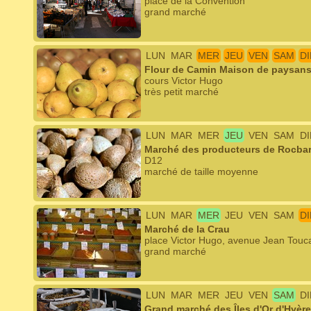
place de la Convention
grand marché
LUN
MAR
MER
JEU
VEN
SAM
D
Flour de Camin Maison de paysans 
cours Victor Hugo
très petit marché
LUN
MAR
MER
JEU
VEN
SAM
D
Marché des producteurs de Rocba
D12
marché de taille moyenne
LUN
MAR
MER
JEU
VEN
SAM
D
Marché de la Crau
place Victor Hugo, avenue Jean Touc
grand marché
LUN
MAR
MER
JEU
VEN
SAM
D
Grand marché des Îles d'Or d'Hyèr