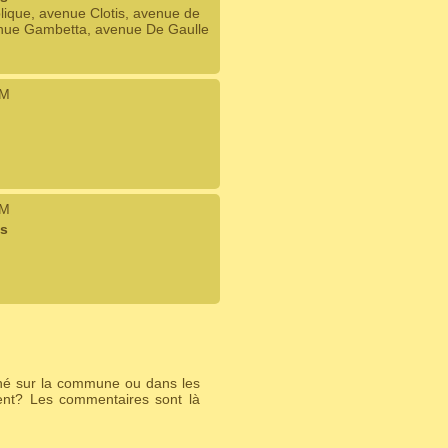
ique, avenue Clotis, avenue de
venue Gambetta, avenue De Gaulle
IM
IM
es
ché sur la commune ou dans les
ent? Les commentaires sont là