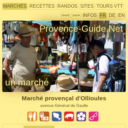
MARCHÉS
RECETTES
RANDOS
SITES
TOURS VTT
<<<
>>>
INFOS
FR
DE
EN
Provence-Guide.Net
un marché
Marché provençal d'Ollioules
avenue Général de Gaulle