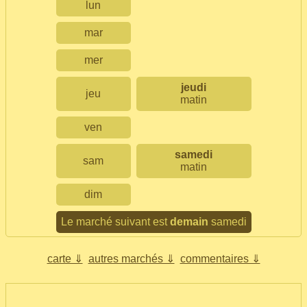
lun
mar
mer
jeudi
jeu
matin
ven
samedi
sam
matin
dim
Le marché suivant est
demain
samedi
carte ⇓
autres marchés ⇓
commentaires ⇓