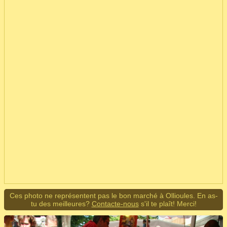
Ces photo ne représentent pas le bon marché à Ollioules. En as-
tu des meilleures?
Contacte-nous
s'il te plaît! Merci!