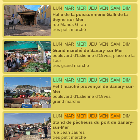
LUN
MAR
MER
JEU
VEN
SAM
DIM
Halle de la poissonnierie Galli de la
Seyne-sur-Mer
rue Marius Giran
très petit marché
LUN
MAR
MER
JEU
VEN
SAM
DIM
Grand marché de Sanary-sur-Mer
boulevard d'Estienne d'Orves, place de la
Tour
très grand marché
LUN
MAR
MER
JEU
VEN
SAM
DIM
Petit marché provençal de Sanary-sur-
Mer
boulevard d'Estienne d'Orves
grand marché
LUN
MAR
MER
JEU
VEN
SAM
DIM
Stand de pêcheurs du port de Sanary-
sur-Mer
rue Jean Jaurès
très petit marché