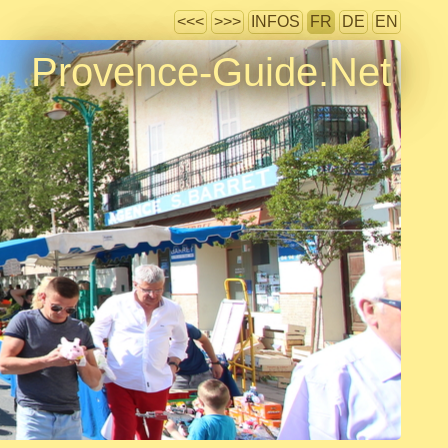
<<<
>>>
INFOS
FR
DE
EN
Provence-Guide.Net