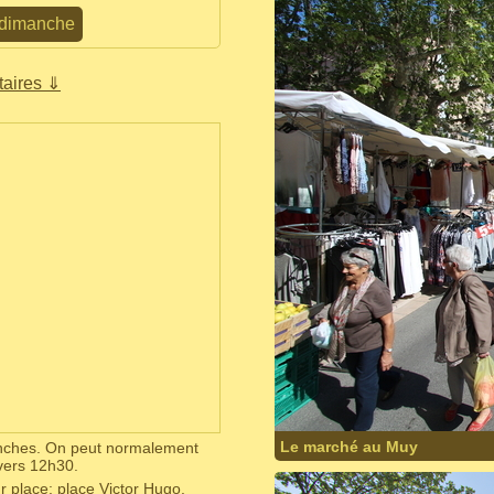
dimanche
aires ⇓
Le marché au Muy
manches. On peut normalement
vers 12h30.
r place: place Victor Hugo.