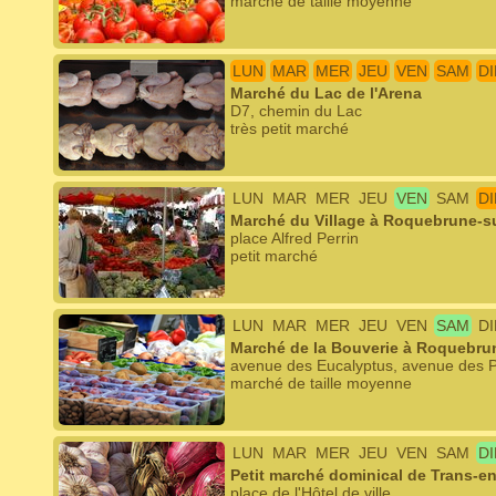
marché de taille moyenne
LUN
MAR
MER
JEU
VEN
SAM
D
Marché du Lac de l'Arena
D7, chemin du Lac
très petit marché
LUN
MAR
MER
JEU
VEN
SAM
D
Marché du Village à Roquebrune-s
place Alfred Perrin
petit marché
LUN
MAR
MER
JEU
VEN
SAM
D
Marché de la Bouverie à Roquebru
avenue des Eucalyptus, avenue des P
marché de taille moyenne
LUN
MAR
MER
JEU
VEN
SAM
D
Petit marché dominical de Trans-e
place de l'Hôtel de ville