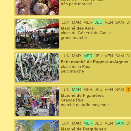
très petit marché
LUN
MAR
MER
JEU
VEN
SAM
D
Marché des Arcs
place du Général de Gaulle
grand marché
LUN
MAR
MER
JEU
VEN
SAM
D
Petit marché de Puget-sur-Argens
place de la Paix
petit marché
LUN
MAR
MER
JEU
VEN
SAM
D
Marché de Figanières
Grande Rue
marché de taille moyenne
LUN
MAR
MER
JEU
VEN
SAM
D
Marché de Draguignan