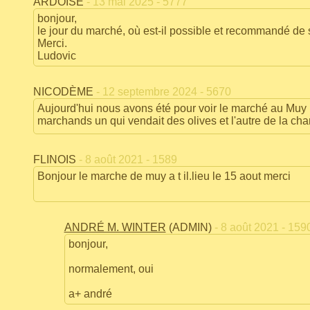
ARDOISE
- 13 mai 2025 - 5777
bonjour,
le jour du marché, où est-il possible et recommandé de 
Merci.
Ludovic
NICODÈME
- 12 septembre 2024 - 5670
Aujourd'hui nous avons été pour voir le marché au Muy il
marchands un qui vendait des olives et l'autre de la cha
FLINOIS
- 8 août 2021 - 1589
Bonjour le marche de muy a t il.lieu le 15 aout merci
ANDRÉ M. WINTER
(ADMIN)
- 8 août 2021 - 159
bonjour,
normalement, oui
a+ andré