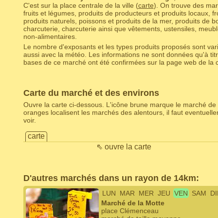
C'est sur la place centrale de la ville (
carte
). On trouve des mar
fruits et légumes, produits de producteurs et produits locaux, f
produits naturels, poissons et produits de la mer, produits de b
charcuterie, charcuterie ainsi que vêtements, ustensiles, meubl
non-alimentaires.
Le nombre d'exposants et les types produits proposés sont varia
aussi avec la météo. Les informations ne sont données qu'à titr
bases de ce marché ont été confirmées sur la page web de la c
Carte du marché et des environs
Ouvre la carte ci-dessous. L'icône brune marque le marché de 
oranges localisent les marchés des alentours, il faut eventuel
voir.
carte
⇖ ouvre la carte
D'autres marchés dans un rayon de 14km:
LUN
MAR
MER
JEU
VEN
SAM
D
Marché de la Motte
place Clémenceau