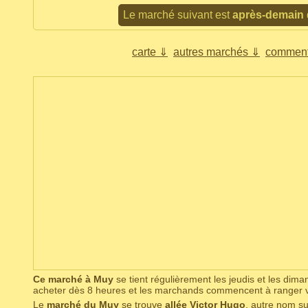
Le marché suivant est
après-demain
carte ⇓
autres marchés ⇓
comment
Ce marché à Muy
se tient régulièrement les jeudis et les di
acheter dès 8 heures et les marchands commencent à ranger 
Le
marché du Muy
se trouve
allée Victor Hugo
, autre nom su