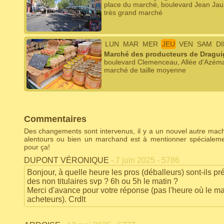
place du marché, boulevard Jean Jau
très grand marché
LUN
MAR
MER
JEU
VEN
SAM
D
Marché des producteurs de Dragu
boulevard Clemenceau, Allée d'Azém
marché de taille moyenne
Commentaires
Des changements sont intervenus, il y a un nouvel autre ma
alentours ou bien un marchand est à mentionner spécialem
pour ça!
DUPONT VÉRONIQUE
- 7 juin 2025 - 5786
Bonjour, à quelle heure les pros (déballeurs) sont-ils pré
des non titulaires svp ? 6h ou 5h le matin ?
Merci d'avance pour votre réponse (pas l'heure où le m
acheteurs). Crdlt