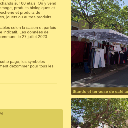
chands sur 80 étals. On y vend
romage, produits biologiques et
oucherie et produits de
es, jouets ou autres produits
bles selon la saison et parfois
e indicatif. Les données de
ommune le 27 juillet 2023.
cette page, les symboles
lement dézommer pour tous les
Stands et terrasse de café 
IM