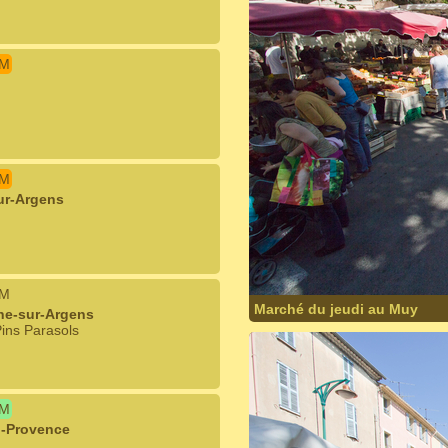
IM
IM
ur-Argens
IM
Marché du jeudi au Muy
ne-sur-Argens
ins Parasols
IM
n-Provence