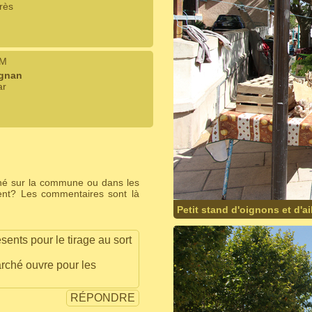
rès
IM
ignan
ar
ché sur la commune ou dans les
ent? Les commentaires sont là
Petit stand d'oignons et d'a
sents pour le tirage au sort
arché ouvre pour les
RÉPONDRE