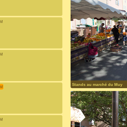
IM
IM
Stands au marché du Muy
IM
IM