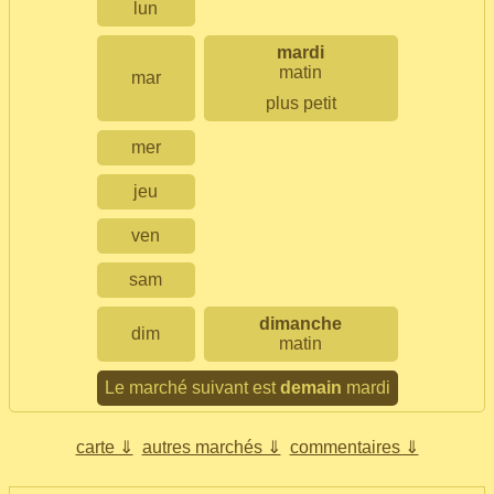
lun
mardi
matin
mar
plus petit
mer
jeu
ven
sam
dimanche
dim
matin
Le marché suivant est
demain
mardi
carte ⇓
autres marchés ⇓
commentaires ⇓