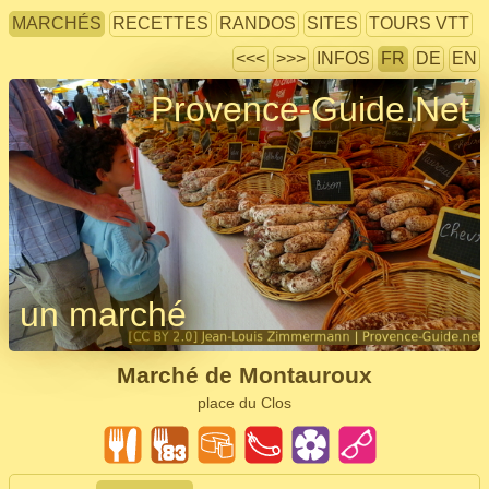
MARCHÉS
RECETTES
RANDOS
SITES
TOURS VTT
<<<
>>>
INFOS
FR
DE
EN
Provence-Guide.Net
un marché
Marché de Montauroux
place du Clos