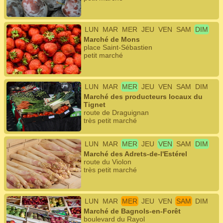
LUN
MAR
MER
JEU
VEN
SAM
DIM
Marché de Mons
place Saint-Sébastien
petit marché
LUN
MAR
MER
JEU
VEN
SAM
DIM
Marché des producteurs locaux du
Tignet
route de Draguignan
très petit marché
LUN
MAR
MER
JEU
VEN
SAM
DIM
Marché des Adrets-de-l'Estérel
route du Violon
très petit marché
LUN
MAR
MER
JEU
VEN
SAM
DIM
Marché de Bagnols-en-Forêt
boulevard du Rayol