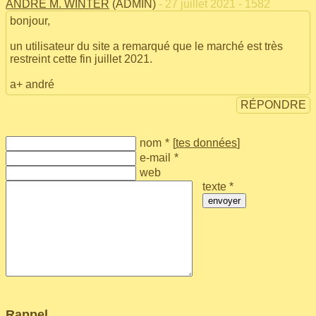
ANDRÉ M. WINTER
(ADMIN)
- 27 juillet 2021 - 1582
bonjour,
un utilisateur du site a remarqué que le marché est très
restreint cette fin juillet 2021.
a+ andré
RÉPONDRE
nom
*
[
tes données
]
e-mail
*
web
texte *
envoyer
Rappel