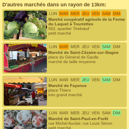
D'autres marchés dans un rayon de 13km:
LUN
MAR
MER
JEU
VEN
SAM
DIM
Marché coopératif agricole de la Ferme
du Laquet à Tourrettes
562, quartier Tirebœuf
petit marché
LUN
MAR
MER
JEU
VEN
SAM
DIM
Marché de Saint-Cézaire-sur-Siagne
place du Général de Gaulle
marché de taille moyenne
LUN
MAR
MER
JEU
VEN
SAM
DIM
Marché de Fayence
place Thiers
très grand marché
LUN
MAR
MER
JEU
VEN
SAM
DIM
Marché de Saint-Paul-en-Forêt
rue Michel Auclair, rue Louis Simon
petit marché