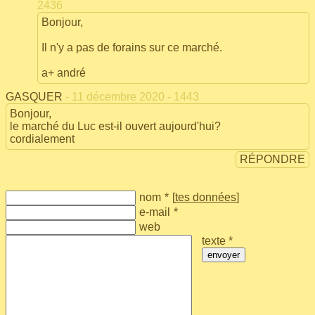
2436
Bonjour,
Il n'y a pas de forains sur ce marché.
a+ andré
GASQUER
- 11 décembre 2020 - 1443
Bonjour,
le marché du Luc est-il ouvert aujourd'hui?
cordialement
RÉPONDRE
nom
*
[
tes données
]
e-mail
*
web
texte *
envoyer