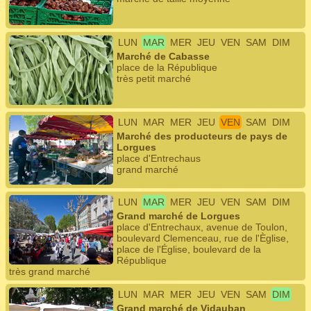
LUN
MAR
MER
JEU
VEN
SAM
DIM
Marché de Cabasse
place de la République
très petit marché
LUN
MAR
MER
JEU
VEN
SAM
DIM
Marché des producteurs de pays de
Lorgues
place d'Entrechaus
grand marché
LUN
MAR
MER
JEU
VEN
SAM
DIM
Grand marché de Lorgues
place d'Entrechaux, avenue de Toulon,
boulevard Clemenceau, rue de l'Èglise,
place de l'Église, boulevard de la
République
très grand marché
LUN
MAR
MER
JEU
VEN
SAM
DIM
Grand marché de Vidauban