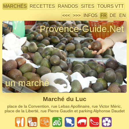
MARCHÉS
RECETTES
RANDOS
SITES
TOURS VTT
<<<
>>>
INFOS
FR
DE
EN
Provence-Guide.Net
un marché
Marché du Luc
place de la Convention, rue Lebas Apollinaire, rue Victor Méric,
place de la Liberté, rue Pierre Gaudin et parking Alphonse Daudet