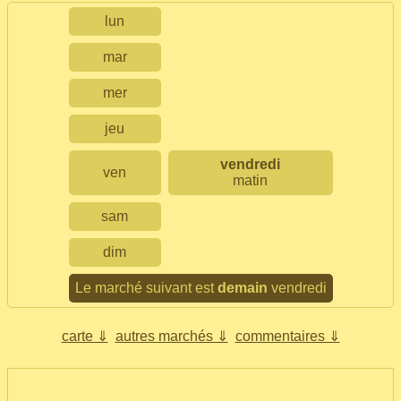
lun
mar
mer
jeu
vendredi
ven
matin
sam
dim
Le marché suivant est
demain
vendredi
carte ⇓
autres marchés ⇓
commentaires ⇓