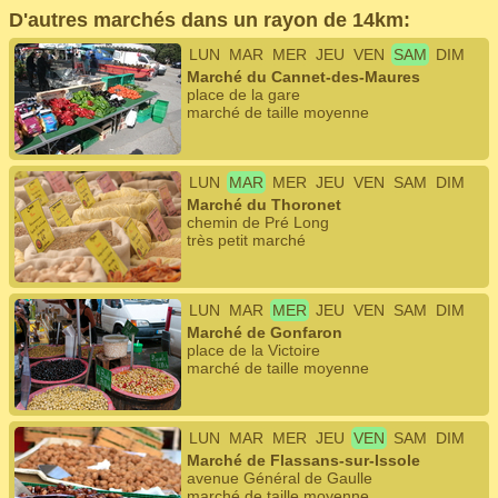
D'autres marchés dans un rayon de 14km:
LUN
MAR
MER
JEU
VEN
SAM
DIM
Marché du Cannet-des-Maures
place de la gare
marché de taille moyenne
LUN
MAR
MER
JEU
VEN
SAM
DIM
Marché du Thoronet
chemin de Pré Long
très petit marché
LUN
MAR
MER
JEU
VEN
SAM
DIM
Marché de Gonfaron
place de la Victoire
marché de taille moyenne
LUN
MAR
MER
JEU
VEN
SAM
DIM
Marché de Flassans-sur-Issole
avenue Général de Gaulle
marché de taille moyenne