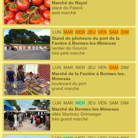
Marché du Rayol
place du Pateck
petit marché
LUN
MAR
MER
JEU
VEN
SAM
DIM
Stand de pêcheurs du port de la
Favière à Bormes-les-Mimosas
sentier du Gouron
très petit marché
LUN
MAR
MER
JEU
VEN
SAM
DIM
Marché de la Favière à Bormes-les-
Mimosas
boulevard du port
grand marché
LUN
MAR
MER
JEU
VEN
SAM
DIM
Marché de Bormes-les-Mimosas
allée Martinez Grimaeger
très grand marché