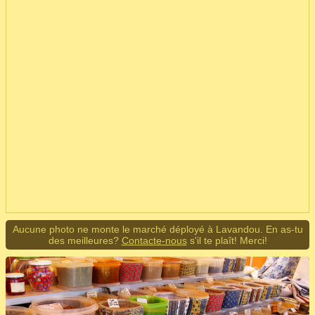
Aucune photo ne monte le marché déployé à Lavandou. En as-tu
des meilleures?
Contacte-nous
s'il te plaît! Merci!