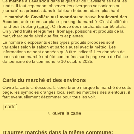
Ce marché à Lavandou
dans le quartier de Cavalière se tient les
lundis. Il faut cependant observer les divergens saisonieres ou
journalières précisés dans le tableau hebdomadaire plus haut.
Le
marché de Cavalière au Lavandou
se trouve
boulevard des
Acacias
, autre nom sur place: parking du marché. C'est à côté du
rond-point oblong (
carte
). On trouve des marchands sur 50 étals.
On y vend fruits et légumes, fromage, poissons et produits de la
mer, charcuterie ainsi que fleurs et plantes.
Le nombre d'exposants et les types produits proposés sont
variables selon la saison et parfois aussi avec la météo. Les
informations ne sont données qu'à titre indicatif. Les données de
bases de ce marché ont été confirmées sur la page web de l'office
de tourisme de la commune le 10 octobre 2025.
Carte du marché et des environs
Ouvre la carte ci-dessous. L'icône brune marque le marché de cette
page, les symboles oranges localisent les marchés des alentours, il
faut eventuellement dézommer pour tous les voir.
carte
⇖ ouvre la carte
D'autres marchés dans la même commune: