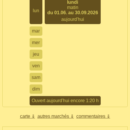
lundi
matin
lun
du 01.06. au 30.09.2026
aujourd'hui
mar
mer
jeu
ven
sam
dim
Ouvert aujourd'hui encore 1:20 h
carte ⇓
autres marchés ⇓
commentaires ⇓