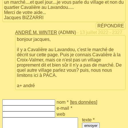
un marché....et quel jour....je vous parle du village et non du
quartier Cavalière au Lavandou.....
Merci de votre aide...
Jacques BIZZARRI
RÉPONDRE
ANDRÉ M. WINTER
(ADMIN)
- 13 juillet 2022 - 2327
bonjour jacques,
il y a Cavalière au Lavandou, c'est le marché de
décrit sur cette page. Puis je connais Cavalière à la
Croix-Valmer, mais ce n'est pas un village
proprement dit et bien sûr il n'y a pas de marché. De
quel autre village parlez vous? puis, nous nous
limitons ici à PACA.
a+ andré
nom
*
[
tes données
]
e-mail
*
web
texte *
envoyer