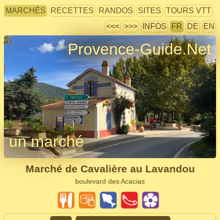
MARCHÉS
RECETTES
RANDOS
SITES
TOURS VTT
<<<
>>>
INFOS
FR
DE
EN
Provence-Guide.Net
un marché
Marché de Cavalière au Lavandou
boulevard des Acacias