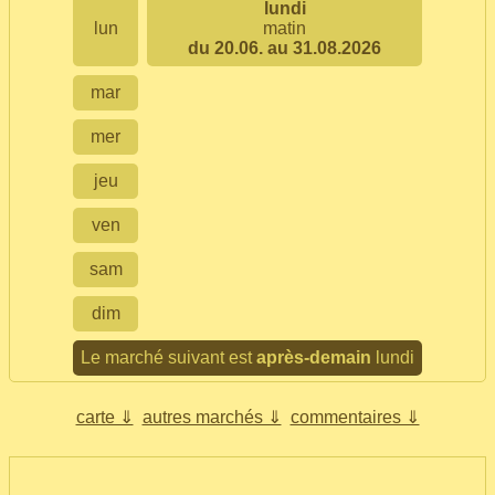
lundi
lun
matin
du 20.06. au 31.08.2026
mar
mer
jeu
ven
sam
dim
Le marché suivant est
après-demain
lundi
carte ⇓
autres marchés ⇓
commentaires ⇓