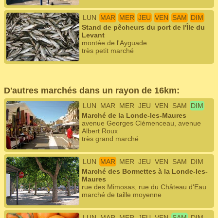
LUN
MAR
MER
JEU
VEN
SAM
DIM
Stand de pêcheurs du port de l'Île du
Levant
montée de l'Ayguade
très petit marché
D'autres marchés dans un rayon de 16km:
LUN
MAR
MER
JEU
VEN
SAM
DIM
Marché de la Londe-les-Maures
avenue Georges Clémenceau, avenue
Albert Roux
très grand marché
LUN
MAR
MER
JEU
VEN
SAM
DIM
Marché des Bormettes à la Londe-les-
Maures
rue des Mimosas, rue du Château d'Eau
marché de taille moyenne
LUN
MAR
MER
JEU
VEN
SAM
DIM