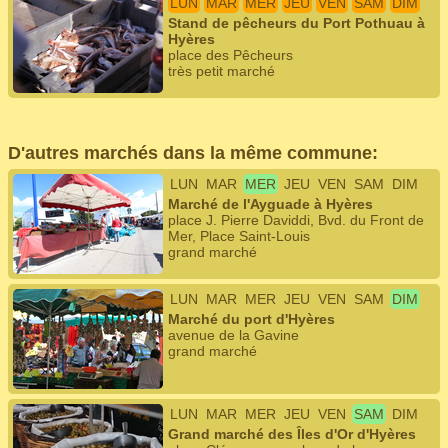
LUN
MAR
MER
JEU
VEN
SAM
DIM
Stand de pêcheurs du Port Pothuau à
Hyères
place des Pêcheurs
très petit marché
D'autres marchés dans la même commune:
LUN
MAR
MER
JEU
VEN
SAM
DIM
Marché de l'Ayguade à Hyères
place J. Pierre Daviddi, Bvd. du Front de
Mer, Place Saint-Louis
grand marché
LUN
MAR
MER
JEU
VEN
SAM
DIM
Marché du port d'Hyères
avenue de la Gavine
grand marché
LUN
MAR
MER
JEU
VEN
SAM
DIM
Grand marché des Îles d'Or d'Hyères