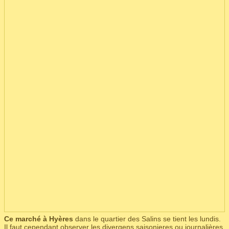
Ce marché à Hyères
dans le quartier des Salins se tient les lundis.
Il faut cependant observer les divergens saisonieres ou journalières