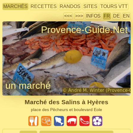
MARCHÉS
RECETTES
RANDOS
SITES
TOURS VTT
<<<
>>>
INFOS
FR
DE
EN
Provence-Guide.Net
un marché
Marché des Salins à Hyères
place des Pêcheurs et boulevard Eole