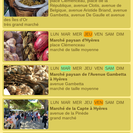
place Clémenceau, place de la
République, avenue Clotis, avenue de
Belgique, avenue Aristide Briand, avenue
Gambetta, avenue De Gaulle et avenue
des Îles d'Or
très grand marché
LUN
MAR
MER
JEU
VEN
SAM
DIM
Marché paysan d'Hyères
place Clémenceau
marché de taille moyenne
LUN
MAR
MER
JEU
VEN
SAM
DIM
Marché paysan de l'Avenue Gambetta
à Hyères
avenue Gambetta
marché de taille moyenne
LUN
MAR
MER
JEU
VEN
SAM
DIM
Marché de la Capte à Hyères
avenue de la Pinède
grand marché