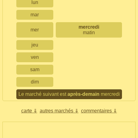
lun
mar
mercredi
mer
matin
jeu
ven
sam
dim
Le marché suivant est
après-demain
mercredi
carte ⇓
autres marchés ⇓
commentaires ⇓