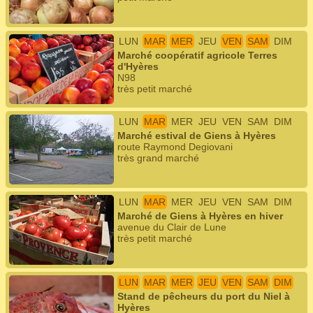
LUN
MAR
MER
JEU
VEN
SAM
DIM
Marché coopératif agricole Terres
d'Hyères
N98
très petit marché
LUN
MAR
MER
JEU
VEN
SAM
DIM
Marché estival de Giens à Hyères
route Raymond Degiovani
très grand marché
LUN
MAR
MER
JEU
VEN
SAM
DIM
Marché de Giens à Hyères en hiver
avenue du Clair de Lune
très petit marché
LUN
MAR
MER
JEU
VEN
SAM
DIM
Stand de pêcheurs du port du Niel à
Hyères