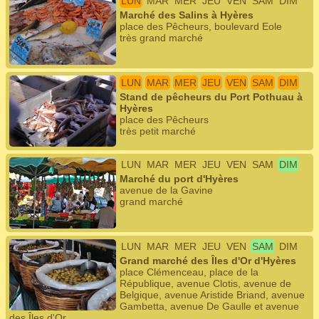
LUN
MAR
MER
JEU
VEN
SAM
DIM
Marché des Salins à Hyères
place des Pêcheurs, boulevard Eole
très grand marché
LUN
MAR
MER
JEU
VEN
SAM
DIM
Stand de pêcheurs du Port Pothuau à
Hyères
place des Pêcheurs
très petit marché
LUN
MAR
MER
JEU
VEN
SAM
DIM
Marché du port d'Hyères
avenue de la Gavine
grand marché
LUN
MAR
MER
JEU
VEN
SAM
DIM
Grand marché des Îles d'Or d'Hyères
place Clémenceau, place de la
République, avenue Clotis, avenue de
Belgique, avenue Aristide Briand, avenue
Gambetta, avenue De Gaulle et avenue
des Îles d'Or