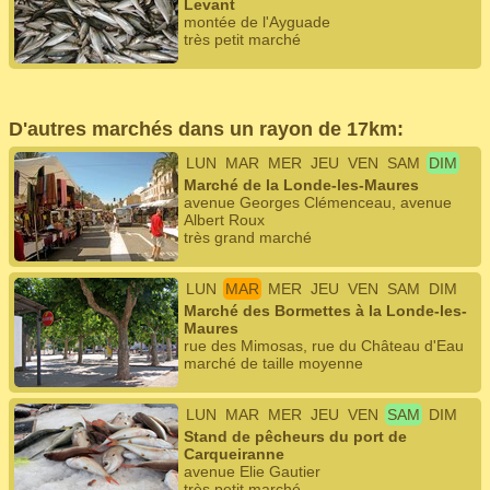
Levant
montée de l'Ayguade
très petit marché
D'autres marchés dans un rayon de 17km:
LUN
MAR
MER
JEU
VEN
SAM
DIM
Marché de la Londe-les-Maures
avenue Georges Clémenceau, avenue
Albert Roux
très grand marché
LUN
MAR
MER
JEU
VEN
SAM
DIM
Marché des Bormettes à la Londe-les-
Maures
rue des Mimosas, rue du Château d'Eau
marché de taille moyenne
LUN
MAR
MER
JEU
VEN
SAM
DIM
Stand de pêcheurs du port de
Carqueiranne
avenue Elie Gautier
très petit marché