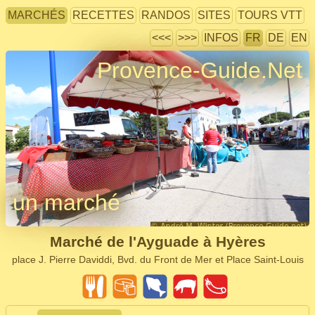
MARCHÉS
RECETTES
RANDOS
SITES
TOURS VTT
<<<
>>>
INFOS
FR
DE
EN
Provence-Guide.Net
un marché
Marché de l'Ayguade à Hyères
place J. Pierre Daviddi, Bvd. du Front de Mer et Place Saint-Louis