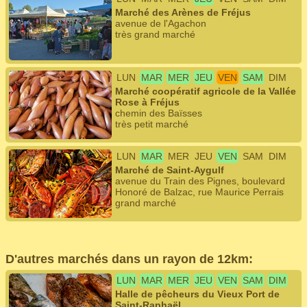
Marché des Arènes de Fréjus
avenue de l'Agachon
très grand marché
LUN
MAR
MER
JEU
VEN
SAM
DIM
Marché coopératif agricole de la Vallée
Rose à Fréjus
chemin des Baïsses
très petit marché
LUN
MAR
MER
JEU
VEN
SAM
DIM
Marché de Saint-Aygulf
avenue du Train des Pignes, boulevard
Honoré de Balzac, rue Maurice Perrais
grand marché
D'autres marchés dans un rayon de 12km:
LUN
MAR
MER
JEU
VEN
SAM
DIM
Halle de pêcheurs du Vieux Port de
Saint-Raphaël