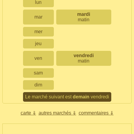
lun
mardi
mar
matin
mer
jeu
vendredi
ven
matin
sam
dim
Le marché suivant est
demain
vendredi
carte ⇓
autres marchés ⇓
commentaires ⇓