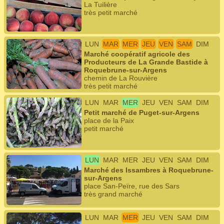
La Tuilière
très petit marché
LUN
MAR
MER
JEU
VEN
SAM
DIM
Marché coopératif agricole des
Producteurs de La Grande Bastide à
Roquebrune-sur-Argens
chemin de La Rouvière
très petit marché
LUN
MAR
MER
JEU
VEN
SAM
DIM
Petit marché de Puget-sur-Argens
place de la Paix
petit marché
LUN
MAR
MER
JEU
VEN
SAM
DIM
Marché des Issambres à Roquebrune-
sur-Argens
place San-Peïre, rue des Sars
très grand marché
LUN
MAR
MER
JEU
VEN
SAM
DIM