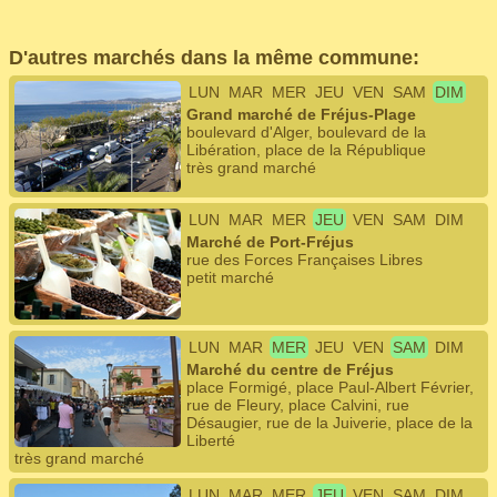
D'autres marchés dans la même commune:
LUN
MAR
MER
JEU
VEN
SAM
DIM
Grand marché de Fréjus-Plage
boulevard d'Alger, boulevard de la
Libération, place de la République
très grand marché
LUN
MAR
MER
JEU
VEN
SAM
DIM
Marché de Port-Fréjus
rue des Forces Françaises Libres
petit marché
LUN
MAR
MER
JEU
VEN
SAM
DIM
Marché du centre de Fréjus
place Formigé, place Paul-Albert Février,
rue de Fleury, place Calvini, rue
Désaugier, rue de la Juiverie, place de la
Liberté
très grand marché
LUN
MAR
MER
JEU
VEN
SAM
DIM