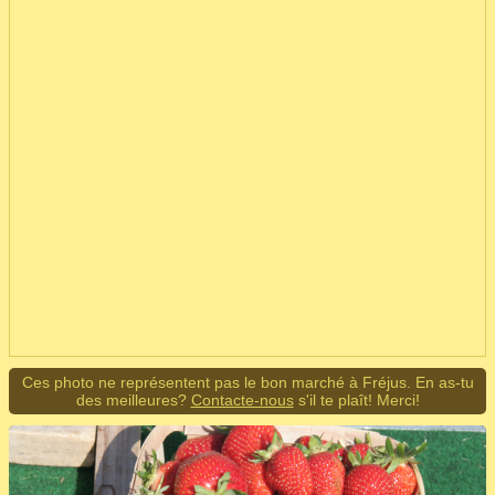
Ces photo ne représentent pas le bon marché à Fréjus. En as-tu
des meilleures?
Contacte-nous
s'il te plaît! Merci!