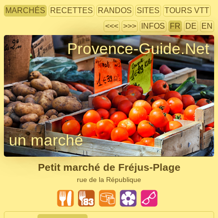
MARCHÉS
RECETTES
RANDOS
SITES
TOURS VTT
<<<
>>>
INFOS
FR
DE
EN
Provence-Guide.Net
un marché
Petit marché de Fréjus-Plage
rue de la République