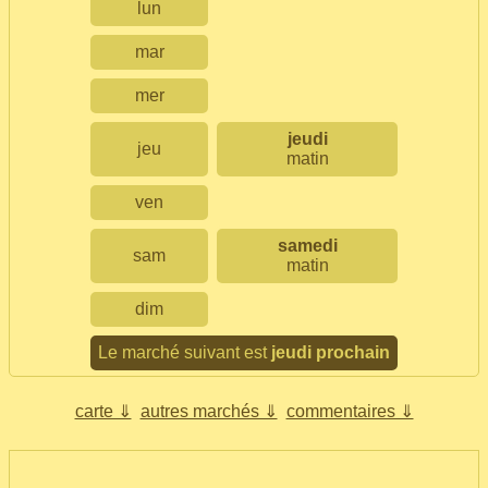
lun
mar
mer
jeudi
jeu
matin
ven
samedi
sam
matin
dim
Le marché suivant est
jeudi prochain
carte ⇓
autres marchés ⇓
commentaires ⇓