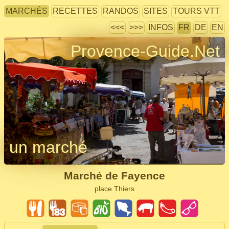
MARCHÉS
RECETTES
RANDOS
SITES
TOURS VTT
<<<
>>>
INFOS
FR
DE
EN
Provence-Guide.Net
un marché
Marché de Fayence
place Thiers