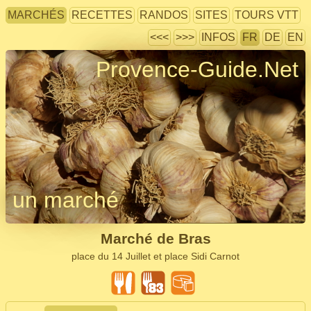
MARCHÉS
RECETTES
RANDOS
SITES
TOURS VTT
<<<
>>>
INFOS
FR
DE
EN
Provence-Guide.Net
un marché
Marché de Bras
place du 14 Juillet et place Sidi Carnot