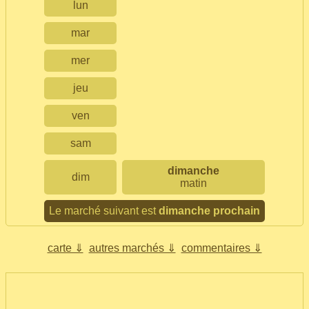
lun
mar
mer
jeu
ven
sam
dimanche
dim
matin
Le marché suivant est
dimanche prochain
carte ⇓
autres marchés ⇓
commentaires ⇓