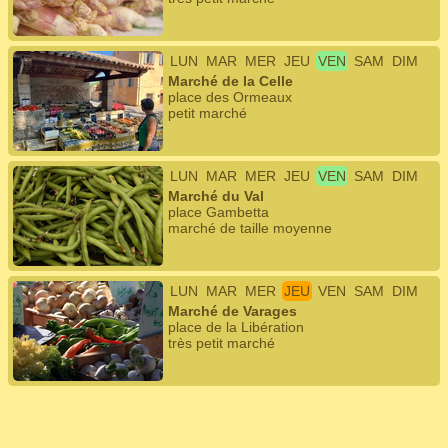
LUN
MAR
MER
JEU
VEN
SAM
DIM
Marché de la Celle
place des Ormeaux
petit marché
LUN
MAR
MER
JEU
VEN
SAM
DIM
Marché du Val
place Gambetta
marché de taille moyenne
LUN
MAR
MER
JEU
VEN
SAM
DIM
Marché de Varages
place de la Libération
très petit marché