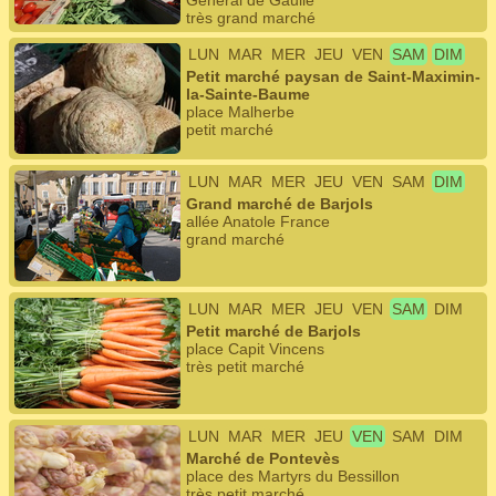
Général de Gaulle
très grand marché
LUN
MAR
MER
JEU
VEN
SAM
DIM
Petit marché paysan de Saint-Maximin-
la-Sainte-Baume
place Malherbe
petit marché
LUN
MAR
MER
JEU
VEN
SAM
DIM
Grand marché de Barjols
allée Anatole France
grand marché
LUN
MAR
MER
JEU
VEN
SAM
DIM
Petit marché de Barjols
place Capit Vincens
très petit marché
LUN
MAR
MER
JEU
VEN
SAM
DIM
Marché de Pontevès
place des Martyrs du Bessillon
très petit marché