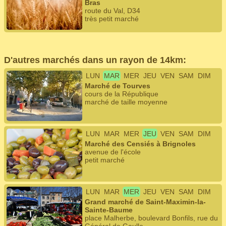
Bras
route du Val, D34
très petit marché
D'autres marchés dans un rayon de 14km:
LUN
MAR
MER
JEU
VEN
SAM
DIM
Marché de Tourves
cours de la République
marché de taille moyenne
LUN
MAR
MER
JEU
VEN
SAM
DIM
Marché des Censiés à Brignoles
avenue de l'école
petit marché
LUN
MAR
MER
JEU
VEN
SAM
DIM
Grand marché de Saint-Maximin-la-
Sainte-Baume
place Malherbe, boulevard Bonfils, rue du