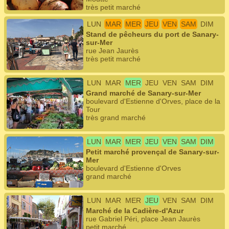
très petit marché
LUN
MAR
MER
JEU
VEN
SAM
DIM
Stand de pêcheurs du port de Sanary-
sur-Mer
rue Jean Jaurès
très petit marché
LUN
MAR
MER
JEU
VEN
SAM
DIM
Grand marché de Sanary-sur-Mer
boulevard d'Estienne d'Orves, place de la
Tour
très grand marché
LUN
MAR
MER
JEU
VEN
SAM
DIM
Petit marché provençal de Sanary-sur-
Mer
boulevard d'Estienne d'Orves
grand marché
LUN
MAR
MER
JEU
VEN
SAM
DIM
Marché de la Cadière-d'Azur
rue Gabriel Péri, place Jean Jaurès
petit marché