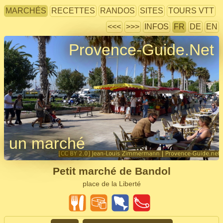
MARCHÉS
RECETTES
RANDOS
SITES
TOURS VTT
<<<
>>>
INFOS
FR
DE
EN
Provence-Guide.Net
un marché
Petit marché de Bandol
place de la Liberté