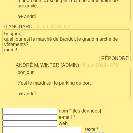
à priori non. c'est un petit marché alimentaire de
proximité.
a+ andré
BLANCHARD
- 6 juin 2019 - 874
bonjour,
quel jour est le marché de Bandol, le grand marche de
vêtements?
merci!
RÉPONDRE
ANDRÉ M. WINTER
(ADMIN)
- 6 juin 2019 - 876
bonjour,
c'est le mardi sur le parking du port,
a+ andré
nom
*
[
tes données
]
e-mail
*
web
texte *