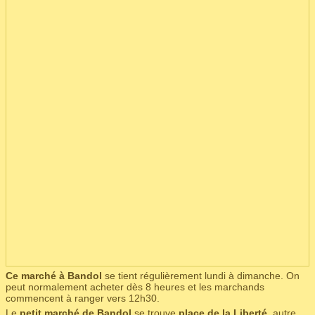
Ce marché à Bandol
se tient régulièrement lundi à dimanche. On
peut normalement acheter dès 8 heures et les marchands
commencent à ranger vers 12h30.
Le
petit marché de Bandol
se trouve
place de la Liberté
, autre