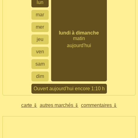
lun
mar
mer
lundi à dimanche
matin
jeu
aujourd'hui
ven
sam
dim
Ouvert aujourd'hui encore 1:10 h
carte ⇓
autres marchés ⇓
commentaires ⇓