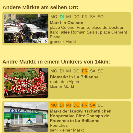
Andere Märkte am selben Ort:
MO
DI
MI
DO
FR
SA
SO
Markt in Oraison
place Colonel Frume, place du Docteur
Itard, allée Romain Selsis, place Clément
Plane
grosser Markt
Andre Märkte in einem Umkreis von 14km:
MO
DI
MI
DO
FR
SA
SO
Biomarkt in La Brillanne
route des Alpes
kleiner Markt
MO
DI
MI
DO
FR
SA
SO
Markt der landwirtschaftlichen
Kooperative Côté Champs de
Provence in La Brillanne
Fourches
sehr kleiner Markt