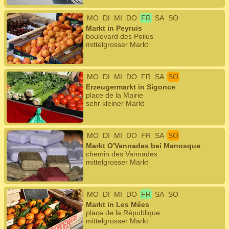
MO
DI
MI
DO
FR
SA
SO
Markt in Peyruis
boulevard des Poilus
mittelgrosser Markt
MO
DI
MI
DO
FR
SA
SO
Erzeugermarkt in Sigonce
place de la Mairie
sehr kleiner Markt
MO
DI
MI
DO
FR
SA
SO
Markt O'Vannades bei Manosque
chemin des Vannades
mittelgrosser Markt
MO
DI
MI
DO
FR
SA
SO
Markt in Les Mées
place de la République
mittelgrosser Markt