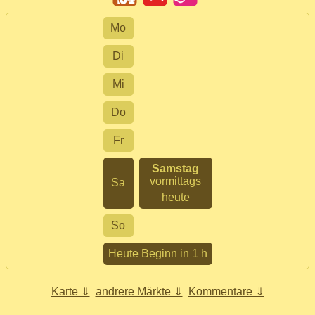
Mo
Di
Mi
Do
Fr
Samstag
vormittags
Sa
heute
So
Heute Beginn in 1 h
Karte ⇓
andrere Märkte ⇓
Kommentare ⇓