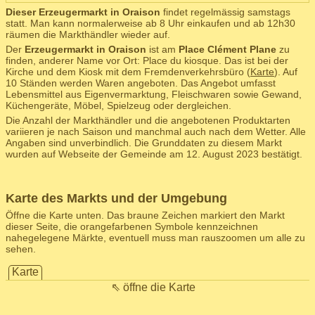
Dieser Erzeugermarkt in Oraison
findet regelmässig samstags
statt. Man kann normalerweise ab 8 Uhr einkaufen und ab 12h30
räumen die Markthändler wieder auf.
Der
Erzeugermarkt in Oraison
ist am
Place Clément Plane
zu
finden, anderer Name vor Ort: Place du kiosque. Das ist bei der
Kirche und dem Kiosk mit dem Fremdenverkehrsbüro (
Karte
). Auf
10 Ständen werden Waren angeboten. Das Angebot umfasst
Lebensmittel aus Eigenvermarktung, Fleischwaren sowie Gewand,
Küchengeräte, Möbel, Spielzeug oder dergleichen.
Die Anzahl der Markthändler und die angebotenen Produktarten
variieren je nach Saison und manchmal auch nach dem Wetter. Alle
Angaben sind unverbindlich. Die Grunddaten zu diesem Markt
wurden auf Webseite der Gemeinde am 12. August 2023 bestätigt.
Karte des Markts und der Umgebung
Öffne die Karte unten. Das braune Zeichen markiert den Markt
dieser Seite, die orangefarbenen Symbole kennzeichnen
nahegelegene Märkte, eventuell muss man rauszoomen um alle zu
sehen.
Karte
⇖ öffne die Karte