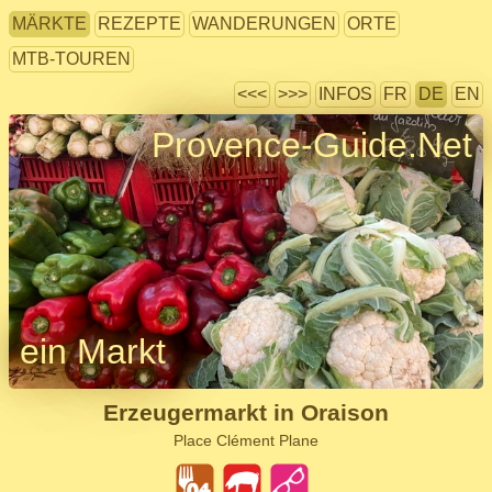
MÄRKTE
REZEPTE
WANDERUNGEN
ORTE
MTB-TOUREN
<<<
>>>
INFOS
FR
DE
EN
Provence-Guide.Net
ein Markt
Erzeugermarkt in Oraison
Place Clément Plane