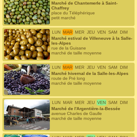
Marché de Chantemerle à Saint-
Chaffrey
place du Téléphérique
petit marché
LUN
MAR
MER
JEU
VEN
SAM
DIM
Marché estival de Villeneuve à la Salle-
les-Alpes
rue de la Guisane
marché de taille moyenne
LUN
MAR
MER
JEU
VEN
SAM
DIM
Marché hivernal de la Salle-les-Alpes
route de Pré long
marché de taille moyenne
LUN
MAR
MER
JEU
VEN
SAM
DIM
Marché de l'Argentière-la-Bessée
avenue Charles de Gaulle
marché de taille moyenne