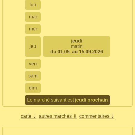
lun
mar
mer
jeudi
jeu
matin
du 01.05. au 15.09.2026
ven
sam
dim
Le marché suivant est
jeudi prochain
carte ⇓
autres marchés ⇓
commentaires ⇓