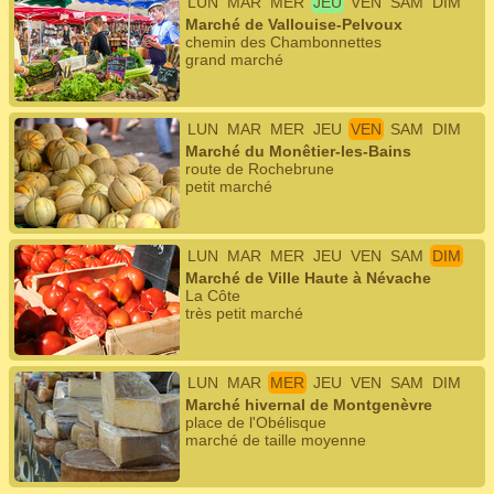
LUN
MAR
MER
JEU
VEN
SAM
DIM
Marché de Vallouise-Pelvoux
chemin des Chambonnettes
grand marché
LUN
MAR
MER
JEU
VEN
SAM
DIM
Marché du Monêtier-les-Bains
route de Rochebrune
petit marché
LUN
MAR
MER
JEU
VEN
SAM
DIM
Marché de Ville Haute à Névache
La Côte
très petit marché
LUN
MAR
MER
JEU
VEN
SAM
DIM
Marché hivernal de Montgenèvre
place de l'Obélisque
marché de taille moyenne