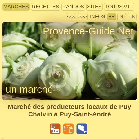
MARCHÉS
RECETTES
RANDOS
SITES
TOURS VTT
<<<
>>>
INFOS
FR
DE
EN
Provence-Guide.Net
un marché
Marché des producteurs locaux de Puy
Chalvin à Puy-Saint-André