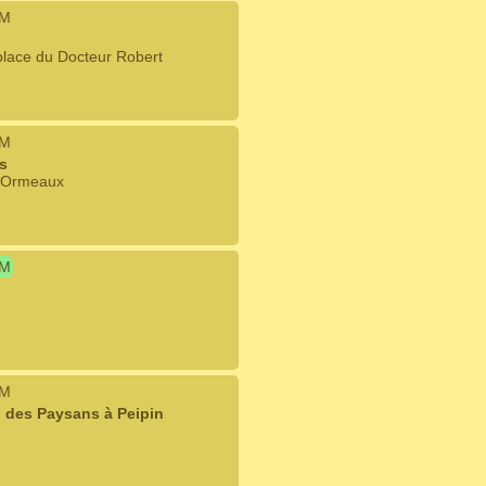
IM
 place du Docteur Robert
IM
s
s Ormeaux
IM
IM
l des Paysans à Peipin