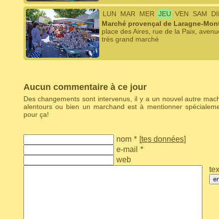
LUN
MAR
MER
JEU
VEN
SAM
D
Marché provençal de Laragne-Mont
place des Aires, rue de la Paix, avenu
très grand marché
Aucun commentaire à ce jour
Des changements sont intervenus, il y a un nouvel autre ma
alentours ou bien un marchand est à mentionner spécialem
pour ça!
nom
*
[
tes données
]
e-mail
*
web
tex
e