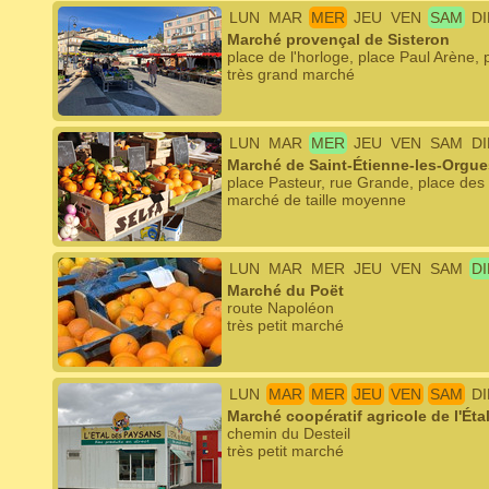
LUN
MAR
MER
JEU
VEN
SAM
D
Marché provençal de Sisteron
place de l'horloge, place Paul Arène,
très grand marché
LUN
MAR
MER
JEU
VEN
SAM
D
Marché de Saint-Étienne-les-Orgue
place Pasteur, rue Grande, place de
marché de taille moyenne
LUN
MAR
MER
JEU
VEN
SAM
D
Marché du Poët
route Napoléon
très petit marché
LUN
MAR
MER
JEU
VEN
SAM
D
Marché coopératif agricole de l'Éta
chemin du Desteil
très petit marché