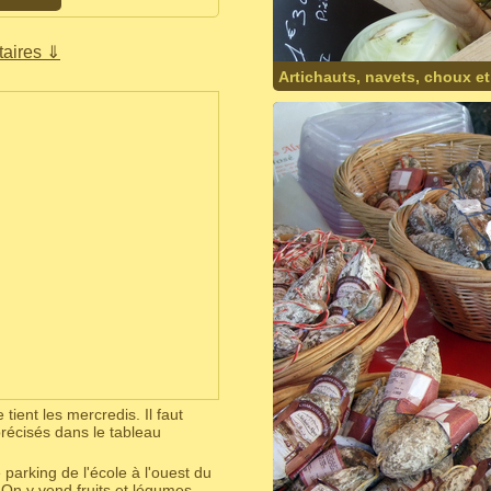
aires ⇓
Artichauts, navets, choux e
tient les mercredis. Il faut
récisés dans le tableau
e parking de l'école à l'ouest du
On y vend fruits et légumes,