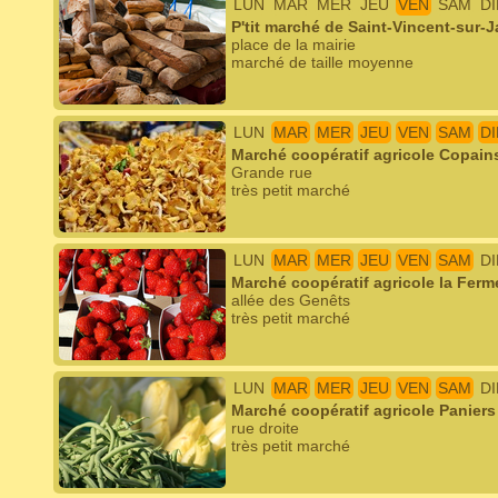
LUN
MAR
MER
JEU
VEN
SAM
D
P'tit marché de Saint-Vincent-sur-
place de la mairie
marché de taille moyenne
LUN
MAR
MER
JEU
VEN
SAM
D
Marché coopératif agricole Copain
Grande rue
très petit marché
LUN
MAR
MER
JEU
VEN
SAM
D
Marché coopératif agricole la Ferm
allée des Genêts
très petit marché
LUN
MAR
MER
JEU
VEN
SAM
D
Marché coopératif agricole Paniers
rue droite
très petit marché