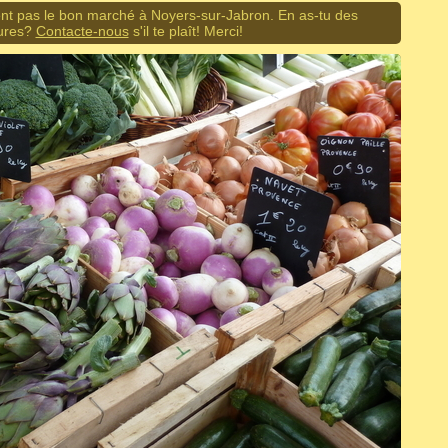
nt pas le bon marché à Noyers-sur-Jabron. En as-tu des
eures?
Contacte-nous
s'il te plaît! Merci!