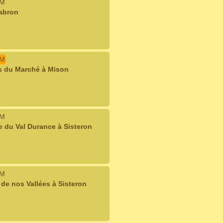
IM
Jabron
IM
s du Marché à Mison
IM
e du Val Durance à Sisteron
IM
 de nos Vallées à Sisteron