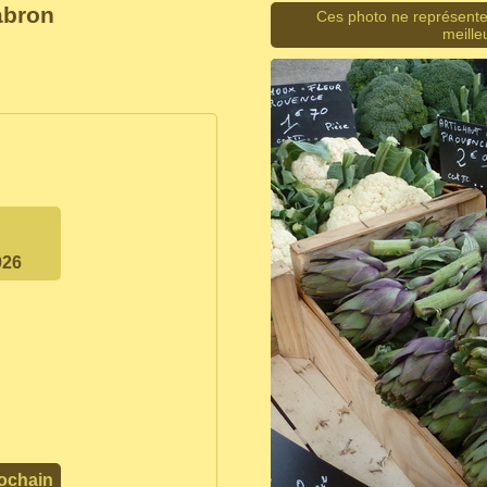
abron
Ces photo ne représente
meill
026
ochain