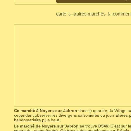
carte ⇓
autres marchés ⇓
comment
Ce marché à Noyers-sur-Jabron
dans le quartier du Village se 
cependant observer les divergens saisonieres ou journalières p
hebdomadaire plus haut.
Le
marché de Noyers sur Jabron
se trouve
D946
. C'est sur l
centre du village (
carte
). On trouve des marchands sur 5 étals. 