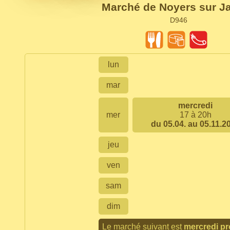
Marché de Noyers sur J
D946
lun
mar
mercredi
mer
17 à 20h
du 05.04. au 05.11.2
jeu
ven
sam
dim
Le marché suivant est
mercredi pr