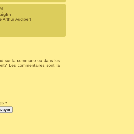
IM
églin
e Arthur Audibert
ché sur la commune ou dans les
ent? Les commentaires sont là
te *
nvoyer