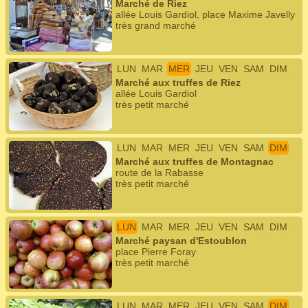
Marché de Riez
allée Louis Gardiol, place Maxime Javelly
très grand marché
LUN
MAR
MER
JEU
VEN
SAM
DIM
Marché aux truffes de Riez
allée Louis Gardiol
très petit marché
LUN
MAR
MER
JEU
VEN
SAM
DIM
Marché aux truffes de Montagnac
route de la Rabasse
très petit marché
LUN
MAR
MER
JEU
VEN
SAM
DIM
Marché paysan d'Estoublon
place Pierre Foray
très petit marché
LUN
MAR
MER
JEU
VEN
SAM
DIM