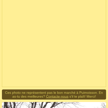
Ces photo ne représentent pas le bon marché à Puimoisson. En
as-tu des meilleures?
Contacte-nous
s'il te plaît! Merci!