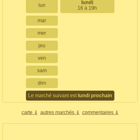
lundi
lun
16 à 19h
mar
mer
jeu
ven
sam
dim
Le marché suivant est
lundi prochain
carte ⇓
autres marchés ⇓
commentaires ⇓