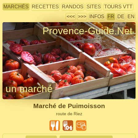
MARCHÉS
RECETTES
RANDOS
SITES
TOURS VTT
<<<
>>>
INFOS
FR
DE
EN
Provence-Guide.Net
un marché
Marché de Puimoisson
route de Riez