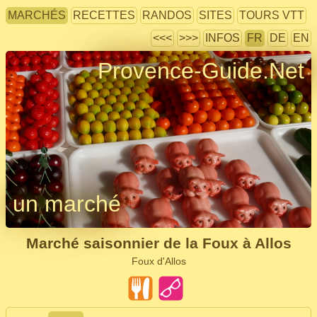
MARCHÉS
RECETTES
RANDOS
SITES
TOURS VTT
<<<
>>>
INFOS
FR
DE
EN
Provence-Guide.Net
un marché
Marché saisonnier de la Foux à Allos
Foux d'Allos