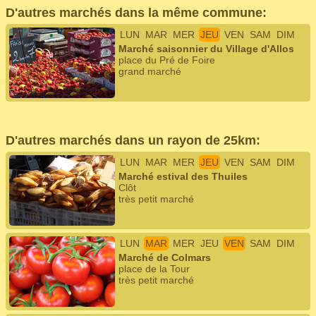
D'autres marchés dans la même commune:
LUN
MAR
MER
JEU
VEN
SAM
DIM
Marché saisonnier du Village d'Allos
place du Pré de Foire
grand marché
D'autres marchés dans un rayon de 25km:
LUN
MAR
MER
JEU
VEN
SAM
DIM
Marché estival des Thuiles
Clôt
très petit marché
LUN
MAR
MER
JEU
VEN
SAM
DIM
Marché de Colmars
place de la Tour
très petit marché