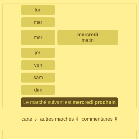
lun
mar
mercredi
mer
matin
jeu
ven
sam
dim
Le marché suivant est
mercredi prochain
carte ⇓
autres marchés ⇓
commentaires ⇓