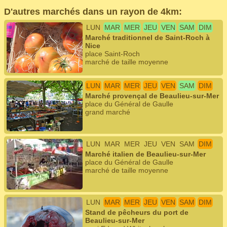
D'autres marchés dans un rayon de 4km:
LUN
MAR
MER
JEU
VEN
SAM
DIM
Marché traditionnel de Saint-Roch à
Nice
place Saint-Roch
marché de taille moyenne
LUN
MAR
MER
JEU
VEN
SAM
DIM
Marché provençal de Beaulieu-sur-Mer
place du Général de Gaulle
grand marché
LUN
MAR
MER
JEU
VEN
SAM
DIM
Marché italien de Beaulieu-sur-Mer
place du Général de Gaulle
marché de taille moyenne
LUN
MAR
MER
JEU
VEN
SAM
DIM
Stand de pêcheurs du port de
Beaulieu-sur-Mer