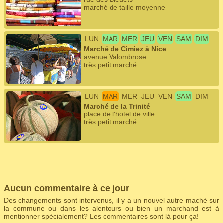
marché de taille moyenne
LUN
MAR
MER
JEU
VEN
SAM
DIM
Marché de Cimiez à Nice
avenue Valombrose
très petit marché
LUN
MAR
MER
JEU
VEN
SAM
DIM
Marché de la Trinité
place de l'hôtel de ville
très petit marché
Aucun commentaire à ce jour
Des changements sont intervenus, il y a un nouvel autre maché sur
la commune ou dans les alentours ou bien un marchand est à
mentionner spécialement? Les commentaires sont là pour ça!