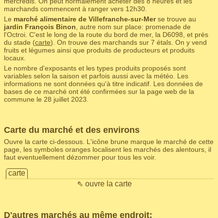
mercredis. On peut normalement acheter dès 8 heures et les
marchands commencent à ranger vers 12h30.
Le
marché alimentaire de Villefranche-sur-Mer
se trouve au
jardin François Binon
, autre nom sur place: promenade de
l'Octroi. C'est le long de la route du bord de mer, la D6098, et près
du stade (
carte
). On trouve des marchands sur 7 étals. On y vend
fruits et légumes ainsi que produits de producteurs et produits
locaux.
Le nombre d'exposants et les types produits proposés sont
variables selon la saison et parfois aussi avec la météo. Les
informations ne sont données qu'à titre indicatif. Les données de
bases de ce marché ont été confirmées sur la page web de la
commune le 28 juillet 2023.
Carte du marché et des environs
Ouvre la carte ci-dessous. L'icône brune marque le marché de cette
page, les symboles oranges localisent les marchés des alentours, il
faut eventuellement dézommer pour tous les voir.
carte
⇖ ouvre la carte
D'autres marchés au même endroit: