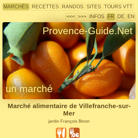
MARCHÉS
RECETTES
RANDOS
SITES
TOURS VTT
<<<
>>>
INFOS
FR
DE
EN
Provence-Guide.Net
un marché
Marché alimentaire de Villefranche-sur-
Mer
jardin François Binon