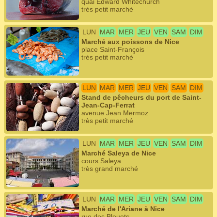
quai Edward Whitechurch
très petit marché
LUN
MAR
MER
JEU
VEN
SAM
DIM
Marché aux poissons de Nice
place Saint-François
très petit marché
LUN
MAR
MER
JEU
VEN
SAM
DIM
Stand de pêcheurs du port de Saint-
Jean-Cap-Ferrat
avenue Jean Mermoz
très petit marché
LUN
MAR
MER
JEU
VEN
SAM
DIM
Marché Saleya de Nice
cours Saleya
très grand marché
LUN
MAR
MER
JEU
VEN
SAM
DIM
Marché de l'Ariane à Nice
rue des Bleuets