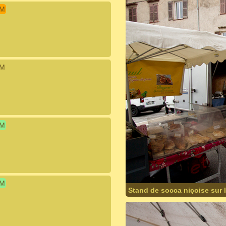
IM
IM
IM
IM
Stand de socca niçoise sur l