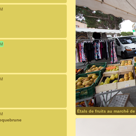
IM
IM
IM
Étals de fruits au marché de 
IM
Roquebrune