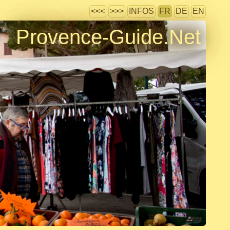
<<<
>>>
INFOS
FR
DE
EN
Provence-Guide.Net