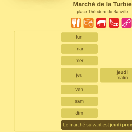
Marché de la Turbie
place Théodore de Banville
lun
mar
mer
jeudi
jeu
matin
ven
sam
dim
Le marché suivant est
jeudi pro