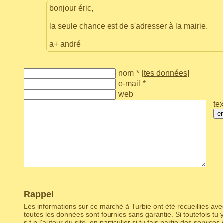
bonjour éric,
la seule chance est de s'adresser à la mairie.
a+ andré
nom
*
[
tes données
]
e-mail
*
web
tex
e
Rappel
Les informations sur ce marché à Turbie ont été recueillies av
toutes les données sont fournies sans garantie. Si toutefois tu
s.t.p l'auteur du site
, en particulier si tu fais partie des services