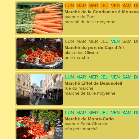
LUN
MAR
MER
JEU
VEN
SAM
D
Marché de la Condamine à Monaco
avenue du Port
marché de taille moyenne
LUN
MAR
MER
JEU
VEN
SAM
D
Marché du port de Cap-d'Ail
place des Oliviers
petit marché
LUN
MAR
MER
JEU
VEN
SAM
D
Marché Eiffel de Beausoleil
rue du marché
marché de taille moyenne
LUN
MAR
MER
JEU
VEN
SAM
D
Marché de Monte-Carlo
avenue Saint-Charles
très petit marché