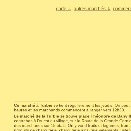
carte ⇓
autres marchés ⇓
comment
Ce marché à Turbie
se tient régulièrement les jeudis. On peu
heures et les marchands commencent à ranger vers 12h30.
Le
marché de la Turbie
se trouve
place Théodore de Banvil
contrebas à l'ouest du village, sur la Route de la Grande Corni
des marchands sur 15 étals. On y vend fruits et légumes, froma
produits de charcuterie, charcuterie ainsi que vêtements, usten