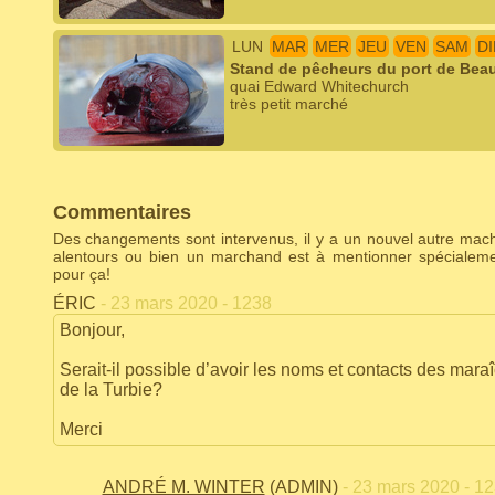
LUN
MAR
MER
JEU
VEN
SAM
D
Stand de pêcheurs du port de Beau
quai Edward Whitechurch
très petit marché
Commentaires
Des changements sont intervenus, il y a un nouvel autre ma
alentours ou bien un marchand est à mentionner spécialem
pour ça!
ÉRIC
- 23 mars 2020 - 1238
Bonjour,
Serait-il possible d’avoir les noms et contacts des maraî
de la Turbie?
Merci
ANDRÉ M. WINTER
(ADMIN)
- 23 mars 2020 - 1