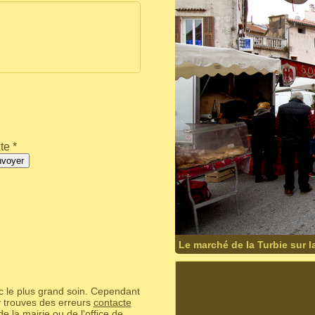
te *
nvoyer
Le marché de la Turbie sur l
ec le plus grand soin. Cependant
 y trouves des erreurs
contacte
 de la mairie ou de l'office de