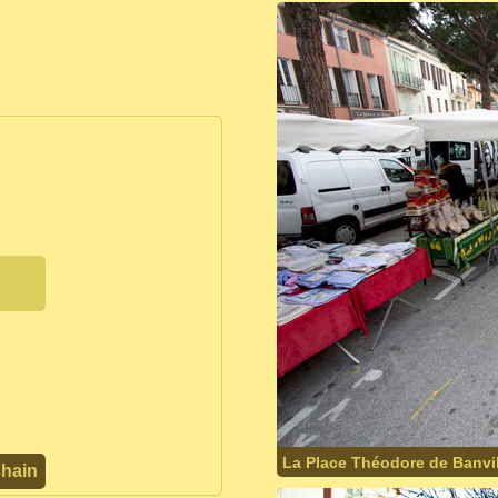
La Place Théodore de Banvil
chain