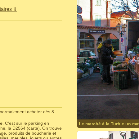
aires ⇓
t normalement acheter dès 8
le
. C'est sur le parking en
Le marché à la Turbie un mat
che, la D2564 (
carte
). On trouve
ge, produits de boucherie et
siles, meubles, jouets ou autres