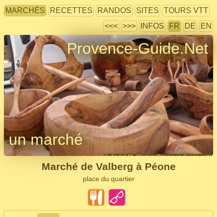
MARCHÉS
RECETTES
RANDOS
SITES
TOURS VTT
<<<
>>>
INFOS
FR
DE
EN
Provence-Guide.Net
un marché
Marché de Valberg à Péone
place du quartier