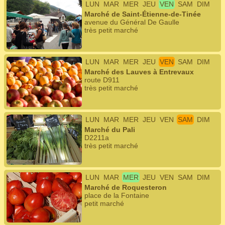
LUN
MAR
MER
JEU
VEN
SAM
DIM
Marché de Saint-Étienne-de-Tinée
avenue du Général De Gaulle
très petit marché
LUN
MAR
MER
JEU
VEN
SAM
DIM
Marché des Lauves à Entrevaux
route D911
très petit marché
LUN
MAR
MER
JEU
VEN
SAM
DIM
Marché du Pali
D2211a
très petit marché
LUN
MAR
MER
JEU
VEN
SAM
DIM
Marché de Roquesteron
place de la Fontaine
petit marché