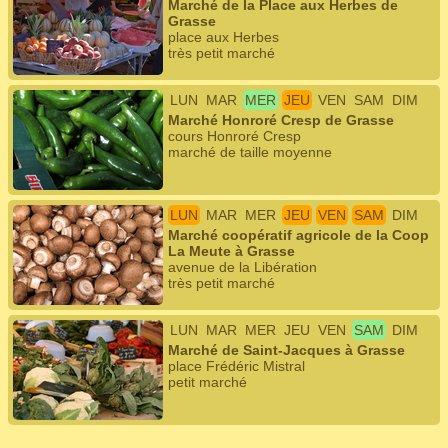
Marché de la Place aux Herbes de
Grasse
place aux Herbes
très petit marché
LUN
MAR
MER
JEU
VEN
SAM
DIM
Marché Honroré Cresp de Grasse
cours Honroré Cresp
marché de taille moyenne
LUN
MAR
MER
JEU
VEN
SAM
DIM
Marché coopératif agricole de la Coop
La Meute à Grasse
avenue de la Libération
très petit marché
LUN
MAR
MER
JEU
VEN
SAM
DIM
Marché de Saint-Jacques à Grasse
place Frédéric Mistral
petit marché