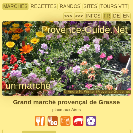
MARCHÉS
RECETTES
RANDOS
SITES
TOURS VTT
<<<
>>>
INFOS
FR
DE
EN
Provence-Guide.Net
un marché
Grand marché provençal de Grasse
place aux Aires