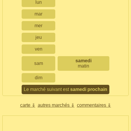
lun
mar
mer
jeu
ven
samedi
sam
matin
dim
Le marché suivant est
samedi prochain
carte ⇓
autres marchés ⇓
commentaires ⇓