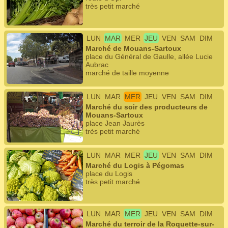
très petit marché
LUN
MAR
MER
JEU
VEN
SAM
DIM
Marché de Mouans-Sartoux
place du Général de Gaulle, allée Lucie
Aubrac
marché de taille moyenne
LUN
MAR
MER
JEU
VEN
SAM
DIM
Marché du soir des producteurs de
Mouans-Sartoux
place Jean Jaurès
très petit marché
LUN
MAR
MER
JEU
VEN
SAM
DIM
Marché du Logis à Pégomas
place du Logis
très petit marché
LUN
MAR
MER
JEU
VEN
SAM
DIM
Marché du terroir de la Roquette-sur-