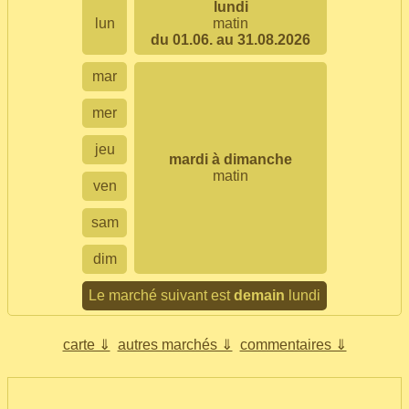
lundi
lun
matin
du 01.06. au 31.08.2026
mar
mer
jeu
mardi à dimanche
matin
ven
sam
dim
Le marché suivant est
demain
lundi
carte ⇓
autres marchés ⇓
commentaires ⇓