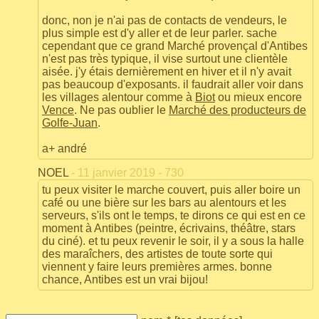
donc, non je n'ai pas de contacts de vendeurs, le
plus simple est d'y aller et de leur parler. sache
cependant que ce grand Marché provençal d'Antibes
n'est pas très typique, il vise surtout une clientèle
aisée. j'y étais dernièrement en hiver et il n'y avait
pas beaucoup d'exposants. il faudrait aller voir dans
les villages alentour comme à
Biot
ou mieux encore
Vence
. Ne pas oublier le
Marché des producteurs de
Golfe-Juan
.
a+ andré
NOEL
- 11 janvier 2019 - 730
tu peux visiter le marche couvert, puis aller boire un
café ou une bière sur les bars au alentours et les
serveurs, s'ils ont le temps, te dirons ce qui est en ce
moment à Antibes (peintre, écrivains, théâtre, stars
du ciné). et tu peux revenir le soir, il y a sous la halle
des maraîchers, des artistes de toute sorte qui
viennent y faire leurs premières armes. bonne
chance, Antibes est un vrai bijou!