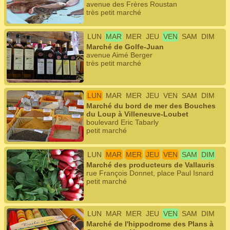
avenue des Frères Roustan
très petit marché
LUN
MAR
MER
JEU
VEN
SAM
DIM
Marché de Golfe-Juan
avenue Aimé Berger
très petit marché
LUN
MAR
MER
JEU
VEN
SAM
DIM
Marché du bord de mer des Bouches
du Loup à Villeneuve-Loubet
boulevard Eric Tabarly
petit marché
LUN
MAR
MER
JEU
VEN
SAM
DIM
Marché des producteurs de Vallauris
rue François Donnet, place Paul Isnard
petit marché
LUN
MAR
MER
JEU
VEN
SAM
DIM
Marché de l'hippodrome des Plans à