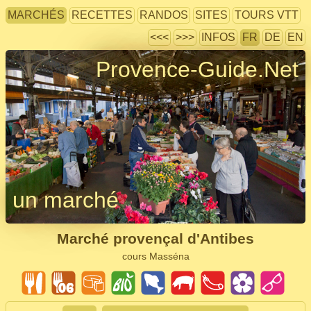
MARCHÉS
RECETTES
RANDOS
SITES
TOURS VTT
<<<
>>>
INFOS
FR
DE
EN
Provence-Guide.Net
un marché
Marché provençal d'Antibes
cours Masséna