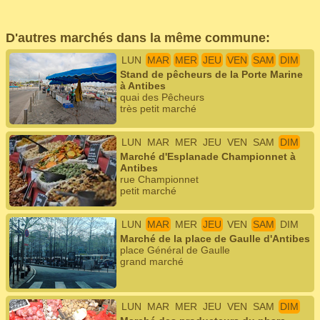
D'autres marchés dans la même commune:
LUN
MAR
MER
JEU
VEN
SAM
DIM
Stand de pêcheurs de la Porte Marine
à Antibes
quai des Pêcheurs
très petit marché
LUN
MAR
MER
JEU
VEN
SAM
DIM
Marché d'Esplanade Championnet à
Antibes
rue Championnet
petit marché
LUN
MAR
MER
JEU
VEN
SAM
DIM
Marché de la place de Gaulle d'Antibes
place Général de Gaulle
grand marché
LUN
MAR
MER
JEU
VEN
SAM
DIM