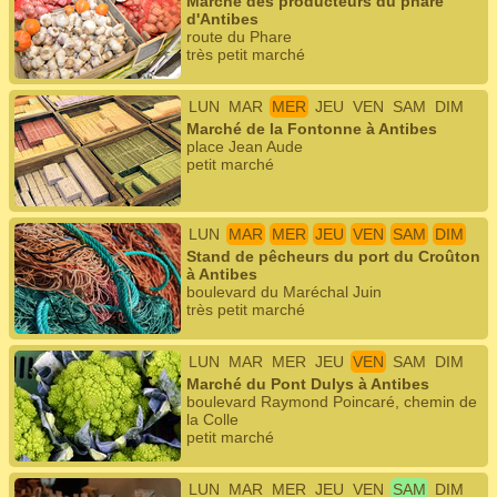
Marché des producteurs du phare
d'Antibes
route du Phare
très petit marché
LUN
MAR
MER
JEU
VEN
SAM
DIM
Marché de la Fontonne à Antibes
place Jean Aude
petit marché
LUN
MAR
MER
JEU
VEN
SAM
DIM
Stand de pêcheurs du port du Croûton
à Antibes
boulevard du Maréchal Juin
très petit marché
LUN
MAR
MER
JEU
VEN
SAM
DIM
Marché du Pont Dulys à Antibes
boulevard Raymond Poincaré, chemin de
la Colle
petit marché
LUN
MAR
MER
JEU
VEN
SAM
DIM